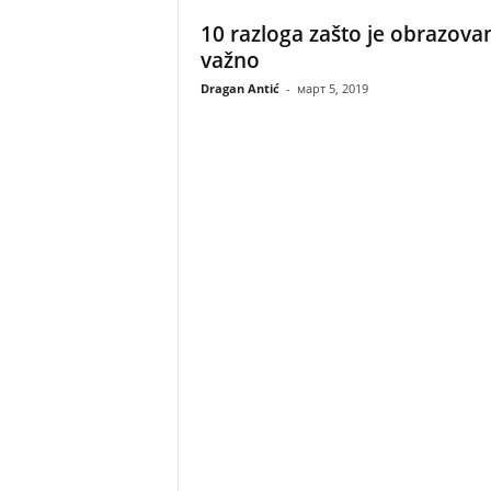
10 razloga zašto je obrazova
važno
Dragan Antić
-
март 5, 2019