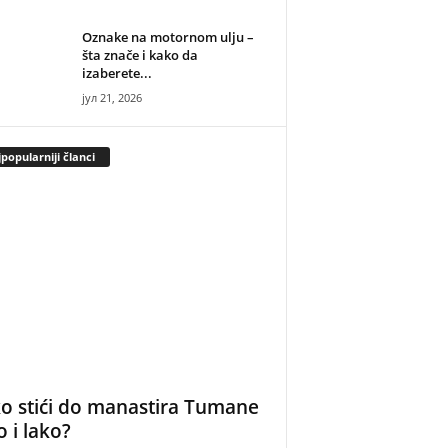
Oznake na motornom ulju –
šta znače i kako da
izaberete...
јул 21, 2026
popularniji članci
o stići do manastira Tumane
o i lako?