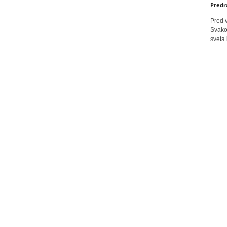
Predr
Pred 
Svakog
sveta 