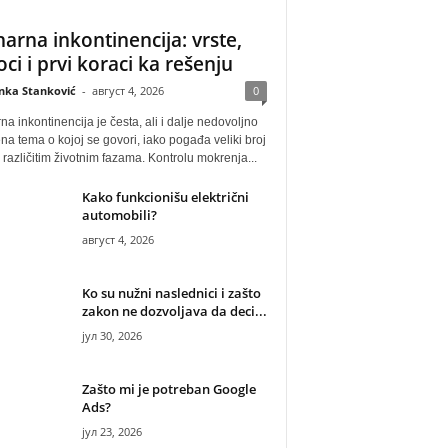
narna inkontinencija: vrste,
oci i prvi koraci ka rešenju
anka Stanković
-
август 4, 2026
0
na inkontinencija je česta, ali i dalje nedovoljno
na tema o kojoj se govori, iako pogađa veliki broj
u različitim životnim fazama. Kontrolu mokrenja...
Kako funkcionišu električni
automobili?
август 4, 2026
Ko su nužni naslednici i zašto
zakon ne dozvoljava da deci...
јул 30, 2026
Zašto mi je potreban Google
Ads?
јул 23, 2026