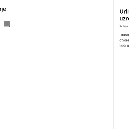
nje
Uri
uzr
1
Srbij
Urinar
otvore
ljudi 