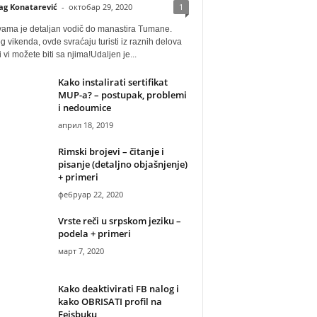
ag Konatarević
-
октобар 29, 2020
1
vama je detaljan vodič do manastira Tumane.
 vikenda, ovde svraćaju turisti iz raznih delova
i vi možete biti sa njima!Udaljen je...
Kako instalirati sertifikat
MUP-a? – postupak, problemi
i nedoumice
април 18, 2019
Rimski brojevi – čitanje i
pisanje (detaljno objašnjenje)
+ primeri
фебруар 22, 2020
Vrste reči u srpskom jeziku –
podela + primeri
март 7, 2020
Kako deaktivirati FB nalog i
kako OBRISATI profil na
Fejsbuku