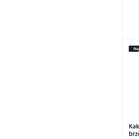
Naj
Kak
brz