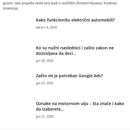
govori, iako pogađa veliki broj ljudi u različitim životnim fazama. Kontrolu
mokrenja...
Kako funkcionišu električni automobili?
август 4, 2026
Ko su nužni naslednici i zašto zakon ne
dozvoljava da deci...
јул 30, 2026
Zašto mi je potreban Google Ads?
јул 23, 2026
Oznake na motornom ulju – šta znače i kako
da izaberete...
јул 21, 2026