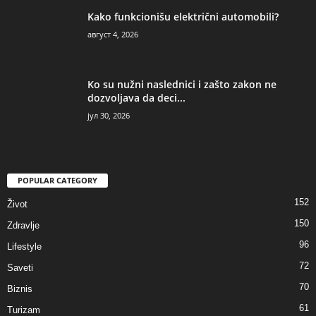
Kako funkcionišu električni automobili?
август 4, 2026
Ko su nužni naslednici i zašto zakon ne
dozvoljava da deci...
јул 30, 2026
POPULAR CATEGORY
152
Život
150
Zdravlje
96
Lifestyle
72
Saveti
70
Biznis
61
Turizam