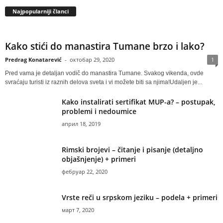
Najpopularniji članci
Kako stići do manastira Tumane brzo i lako?
Predrag Konatarević
-
октобар 29, 2020
1
Pred vama je detaljan vodič do manastira Tumane. Svakog vikenda, ovde
svraćaju turisti iz raznih delova sveta i vi možete biti sa njima!Udaljen je...
Kako instalirati sertifikat MUP-a? – postupak,
problemi i nedoumice
април 18, 2019
Rimski brojevi – čitanje i pisanje (detaljno
objašnjenje) + primeri
фебруар 22, 2020
Vrste reči u srpskom jeziku – podela + primeri
март 7, 2020