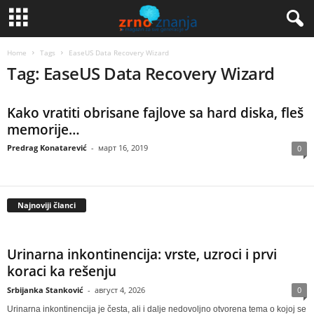
Home
Tags
EaseUS Data Recovery Wizard
Tag: EaseUS Data Recovery Wizard
Kako vratiti obrisane fajlove sa hard diska, fleš
memorije…
Predrag Konatarević
-
март 16, 2019
0
Najnoviji članci
Urinarna inkontinencija: vrste, uzroci i prvi
koraci ka rešenju
Srbijanka Stanković
-
август 4, 2026
0
Urinarna inkontinencija je česta, ali i dalje nedovoljno otvorena tema o kojoj se