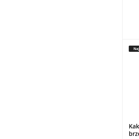
Naj
Kak
brz