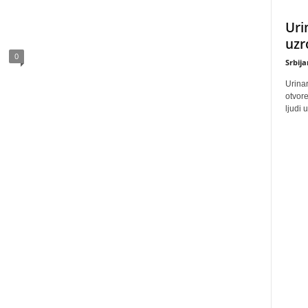
Uri
uzr
0
Srbij
Urinar
otvore
ljudi 