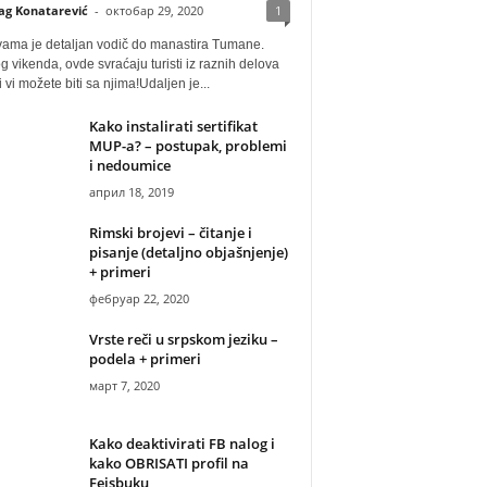
ag Konatarević
-
октобар 29, 2020
1
vama je detaljan vodič do manastira Tumane.
 vikenda, ovde svraćaju turisti iz raznih delova
i vi možete biti sa njima!Udaljen je...
Kako instalirati sertifikat
MUP-a? – postupak, problemi
i nedoumice
април 18, 2019
Rimski brojevi – čitanje i
pisanje (detaljno objašnjenje)
+ primeri
фебруар 22, 2020
Vrste reči u srpskom jeziku –
podela + primeri
март 7, 2020
Kako deaktivirati FB nalog i
kako OBRISATI profil na
Fejsbuku