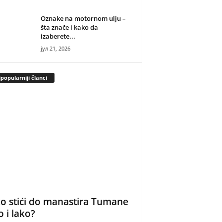
Oznake na motornom ulju –
šta znače i kako da
izaberete...
јул 21, 2026
popularniji članci
o stići do manastira Tumane
o i lako?