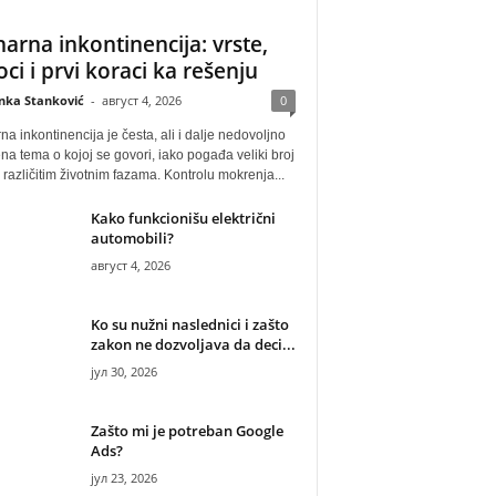
narna inkontinencija: vrste,
oci i prvi koraci ka rešenju
anka Stanković
-
август 4, 2026
0
na inkontinencija je česta, ali i dalje nedovoljno
na tema o kojoj se govori, iako pogađa veliki broj
u različitim životnim fazama. Kontrolu mokrenja...
Kako funkcionišu električni
automobili?
август 4, 2026
Ko su nužni naslednici i zašto
zakon ne dozvoljava da deci...
јул 30, 2026
Zašto mi je potreban Google
Ads?
јул 23, 2026