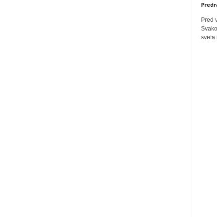
Predr
Pred 
Svakog
sveta 