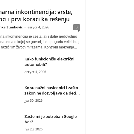
narna inkontinencija: vrste,
oci i prvi koraci ka rešenju
anka Stanković
-
август 4, 2026
0
na inkontinencija je česta, ali i dalje nedovoljno
na tema o kojoj se govori, iako pogađa veliki broj
u različitim životnim fazama. Kontrolu mokrenja...
Kako funkcionišu električni
automobili?
август 4, 2026
Ko su nužni naslednici i zašto
zakon ne dozvoljava da deci...
јул 30, 2026
Zašto mi je potreban Google
Ads?
јул 23, 2026