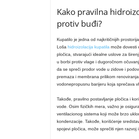
Kako pravilna hidroiz
protiv buđi?
Kupatilo je jedna od najkritičnijih prostorij
Loša
hidroizolacija kupatila
može dovesti d
pločica, stvarajući idealne uslove za širenj
u borbi protiv vlage i dugoročnom očuvanj
da se spreči prodor vode u zidove i podove
premaza i membrana prilikom renoviranja ili
vodonepropusnu barijeru koja sprečava vl
Takođe, pravilno postavljanje pločica i ko
vode. Osim fizičkih mera, važno je osigurati
ventilacionog sistema koji može brzo uklo
kondenzacije. Takođe, korišćenje sredstava
spojevi pločica, može sprečiti njen razvoj 