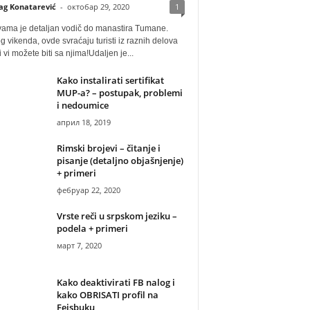
ag Konatarević
-
октобар 29, 2020
1
vama je detaljan vodič do manastira Tumane.
 vikenda, ovde svraćaju turisti iz raznih delova
i vi možete biti sa njima!Udaljen je...
Kako instalirati sertifikat
MUP-a? – postupak, problemi
i nedoumice
април 18, 2019
Rimski brojevi – čitanje i
pisanje (detaljno objašnjenje)
+ primeri
фебруар 22, 2020
Vrste reči u srpskom jeziku –
podela + primeri
март 7, 2020
Kako deaktivirati FB nalog i
kako OBRISATI profil na
Fejsbuku