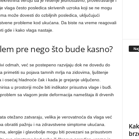
ekretnina veruju da je rešenje jednostavno, provetravanje i
 je vlaga često posledica skrivenih uzroka koji se ne mogu
ema može dovesti do ozbiljnih posledica, uključujući
avstvene probleme kod ukućana. Da biste na vreme reagovali
ti gde i kako vlaga nastaje.
lem pre nego što bude kasno?
Naj
jivi odmah, već se postepeno razvijaju dok ne dovedu do
ba primetiti su pojava tamnih mrlja na zidovima, ljuštenje
a i osećaj hladnoće čak i kada je grejanje uključeno.
isa u prostoriji može biti indikator prisustva vlage i buđi.
 problem sa vlagom jeste deformacija nameštaja ili drvenih
vrata otežano zatvaraju, velika je verovatnoća da vlaga već
a obratiti pažnju i na zdravstvene simptome ukućana.
Kak
ma, alergije i glavobolje mogu biti povezani sa prisustvom
brz