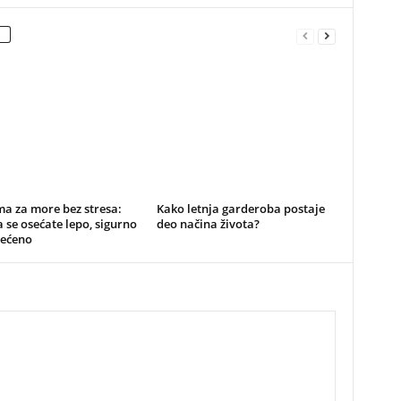
a za more bez stresa:
Kako letnja garderoba postaje
 se osećate lepo, sigurno
deo načina života?
rećeno