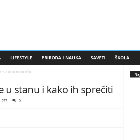
A
LIFESTYLE
PRIRODA I NAUKA
SAVETI
ŠKOLA
anu i kako ih sprečiti
Naj
e u stanu i kako ih sprečiti
977
0