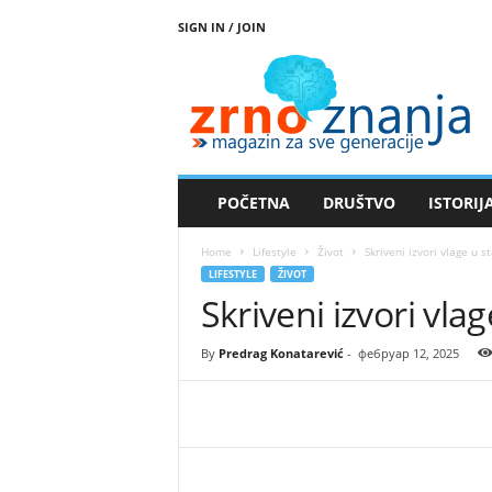
SIGN IN / JOIN
Z
r
n
o
z
n
a
POČETNA
DRUŠTVO
ISTORIJ
n
j
Home
Lifestyle
Život
Skriveni izvori vlage u st
a
LIFESTYLE
ŽIVOT
Skriveni izvori vlag
By
Predrag Konatarević
-
фебруар 12, 2025