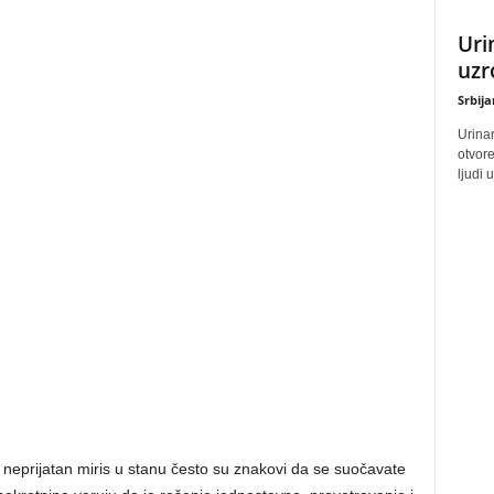
Uri
uzr
Srbij
Urinar
otvore
ljudi 
i neprijatan miris u stanu često su znakovi da se suočavate