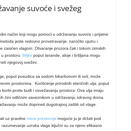
ržavanje suvoće i svežeg
odni načini koji mogu pomoći u održavanju suvoće i prijatne
metoda jeste redovno provetravanje, naročito ujutru i
nje zasićen vlagom. Otvaranje prozora čak i tokom zimskih
 u prostoru.
Biljke
poput lavande, aloje i bršljana mogu
eti njegovoj svežini.
ge, poput posudica sa sodom bikarbonom ili soli, može
nim prostorima. Korišćenje prirodnih eteričnih ulja, poput
u borbi protiv buđi i osvežavanju prostora. Ova ulja imaju
to ih čini odličnim saveznikom u održavanju zdravog doma.
ežavanju može doprineti dugotrajnoj zaštiti od vlage.
ali uz pravilne
mere prevencije
moguće ju je držati pod
 razumevanje uzroka vlage ključni su za njeno efikasno