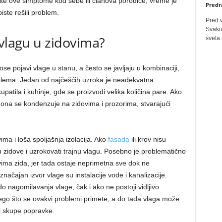
tite ove simptome kod sebe ili članova porodice, vreme je
Predr
te rešili problem.
Pred 
Svakog
 vlagu u zidovima?
sveta 
ose pojavi vlage u stanu, a često se javljaju u kombinaciji,
blema. Jedan od najčešćih uzroka je neadekvatna
upatila i kuhinje, gde se proizvodi velika količina pare. Ako
, ona se kondenzuje na zidovima i prozorima, stvarajući
ima i loša spoljašnja izolacija. Ako
fasada
ili krov nisu
 zidove i uzrokovati trajnu vlagu. Posebno je problematično
vima zida, jer tada ostaje neprimetna sve dok ne
načajan izvor vlage su instalacije vode i kanalizacije.
 nagomilavanja vlage, čak i ako ne postoji vidljivo
o što se ovakvi problemi primete, a do tada vlaga može
ati skupe popravke.