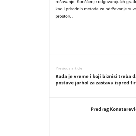
rešavanje. Korišćenje odgovarajućih građev
kao i prirodnih metoda za održavanje suvo
prostoru.
Previous article
Kada je vreme i koji biznisi treba d
postave jarbol za zastavu ispred fi
Predrag Konatarevi