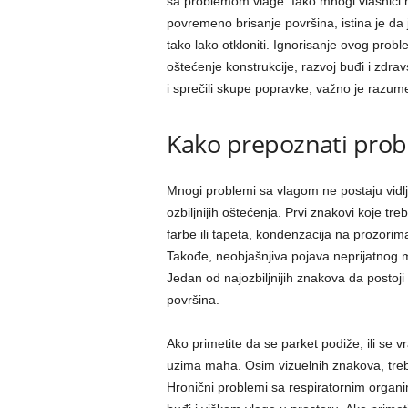
sa problemom vlage. Iako mnogi vlasnici n
povremeno brisanje površina, istina je da
tako lako otkloniti. Ignorisanje ovog probl
oštećenje konstrukcije, razvoj buđi i zdr
i sprečili skupe popravke, važno je razume
Kako prepoznati prob
Mnogi problemi sa vlagom ne postaju vidl
ozbiljnijih oštećenja. Prvi znakovi koje tre
farbe ili tapeta, kondenzacija na prozorim
Takođe, neobjašnjiva pojava neprijatnog mir
Jedan od najozbiljnijih znakova da postoji
površina.
Ako primetite da se parket podiže, ili se 
uzima maha. Osim vizuelnih znakova, treb
Hronični problemi sa respiratornim organi