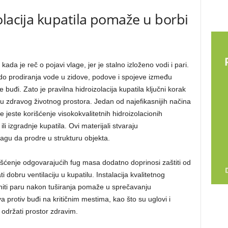
olacija kupatila pomaže u borbi
a kada je reč o pojavi vlage, jer je stalno izloženo vodi i pari.
o prodiranja vode u zidove, podove i spojeve između
e buđi. Zato je pravilna hidroizolacija kupatila ključni korak
u zdravog životnog prostora. Jedan od najefikasnijih načina
 jeste korišćenje visokokvalitetnih hidroizolacionih
 izgradnje kupatila. Ovi materijali stvaraju
agu da prodre u strukturu objekta.
rišćenje odgovarajućih fug masa dodatno doprinosi zaštiti od
 dobru ventilaciju u kupatilu. Instalacija kvalitetnog
niti paru nakon tuširanja pomaže u sprečavanju
 protiv buđi na kritičnim mestima, kao što su uglovi i
i održati prostor zdravim.