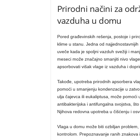
Prirodni načini za od
vazduha u domu
Pored građevinskih rešenja, postoje i prir
klime u stanu. Jedna od najjednostavnijih 
uveče kada je spoljni vazduh svežiji i ma
meseci može značajno smanjiti nivo vlage
apsorbovati višak vlage iz vazduha i doprin
Takođe, upotreba prirodnih apsorbera vla
pomoći u smanjenju kondenzacije u zatvore
ulja čajevca ili eukaliptusa, može pomoći 
antibakterijska i antifungalna svojstva, š
Njihova redovna upotreba u čišćenju i osv
Vlaga u domu može biti ozbiljan problem, 
kontrolom. Prepoznavanje ranih znakova i