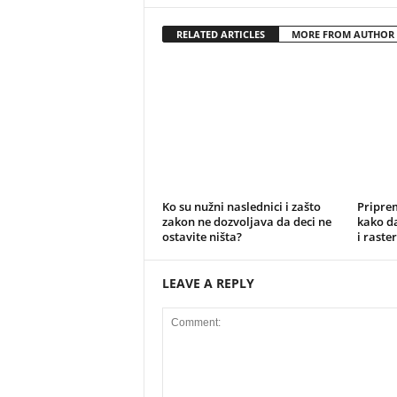
RELATED ARTICLES
MORE FROM AUTHOR
Ko su nužni naslednici i zašto
Priprem
zakon ne dozvoljava da deci ne
kako da
ostavite ništa?
i raste
LEAVE A REPLY