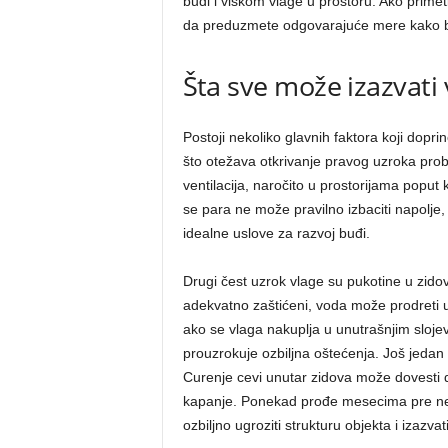
buđi i viškom vlage u prostoru. Ako prime
da preduzmete odgovarajuće mere kako bis
Šta sve može izazvati
Postoji nekoliko glavnih faktora koji doprin
što otežava otkrivanje pravog uzroka pro
ventilacija, naročito u prostorijama poput k
se para ne može pravilno izbaciti napolje
idealne uslove za razvoj buđi.
Drugi čest uzrok vlage su pukotine u zidov
adekvatno zaštićeni, voda može prodreti u
ako se vlaga nakuplja u unutrašnjim sloje
prouzrokuje ozbiljna oštećenja. Još jedan z
Curenje cevi unutar zidova može dovesti do
kapanje. Ponekad prođe mesecima pre neg
ozbiljno ugroziti strukturu objekta i izazv