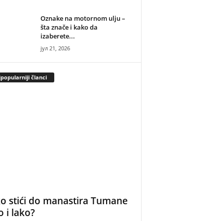
Oznake na motornom ulju –
šta znače i kako da
izaberete...
јул 21, 2026
popularniji članci
o stići do manastira Tumane
o i lako?