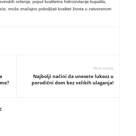
inskih rešenja, poput kvalitetne hidroizolacije kupatila,
će, može značajno poboljšati kvalitet života u zatvorenom
Next article
a
Najbolji načini da unesete luksuz u
rme?
porodični dom bez velikih ulaganja!
ć