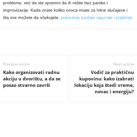
probleme, već da ste spremni da ih rešite bez panike i
improvizacije. Kada znate koliko novca imate za hitne slučajeve i
šta sve možete da očekujete,
putovanje postaje sigurnije i prijatnije
.
Previous article
Next article
Kako organizovati radnu
Vodič za praktičnu
akciju u dvorištu, a da se
kupovinu: kako izabrati
posao stvarno završi
lokaciju koja štedi vreme,
novac i energiju?