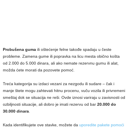
Probušena guma
ili oštećenje felne takođe spadaju u česte
probleme. Zamena gume ili popravka na licu mesta obično košta
od 2.000 do 5.000 dinara, ali ako nemate rezervnu gumu ili alat,
možda ćete morati da pozovete pomoć.
Treća kategorija su izdaci vezani za nezgodu ili sudare – čak i
manje štete mogu zahtevati hitnu procenu, vuču vozila ili privremeni
smeštaj dok se situacija ne reši. Ovde iznosi variraju u zavisnosti od
ozbiljnosti situacije, ali dobro je imati rezervu od bar
20.000 do
30.000 dinara
.
Kada identifikujete ove stavke, možete da
uporedite pakete pomoći