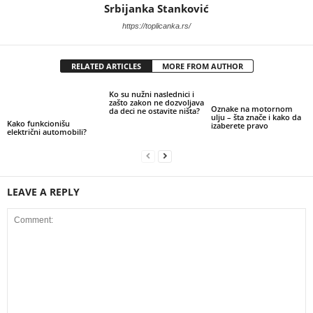
Srbijanka Stanković
https://toplicanka.rs/
RELATED ARTICLES
MORE FROM AUTHOR
Ko su nužni naslednici i
zašto zakon ne dozvoljava
Oznake na motornom
da deci ne ostavite ništa?
ulju – šta znače i kako da
Kako funkcionišu
izaberete pravo
električni automobili?
LEAVE A REPLY