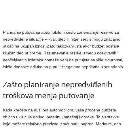
Planiranje putovanja automobilom često zanemaruje rezervu za
nepredviđene situacije – kvar, šlep ili hitan servis mogu značajno
uticati na ukupan iznos. Zato takozvani „šta ako“ budžet postaje
ključan deo pripreme. Razumevanje razlike između očekivanih i
neočekivanih izdataka pomaže vam da putujete sa više sigurnosti,
lakše donosite odluke na putu i izbegavate neprijatna iznenađenja.
Zašto planiranje nepredviđenih
troškova menja putovanje
Kada krećete na duži put automobilom, vaša procena budžeta
obično uključuje gorivo, putarinu, smeštaj i obroke. To su stavke
koje možete relativno precizno izračunati unapred. Međutim, ono