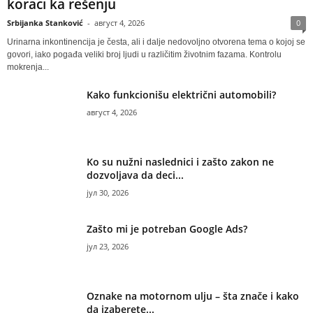
koraci ka rešenju
Srbijanka Stanković
-
август 4, 2026
0
Urinarna inkontinencija je česta, ali i dalje nedovoljno otvorena tema o kojoj se
govori, iako pogađa veliki broj ljudi u različitim životnim fazama. Kontrolu
mokrenja...
Kako funkcionišu električni automobili?
август 4, 2026
Ko su nužni naslednici i zašto zakon ne
dozvoljava da deci...
јул 30, 2026
Zašto mi je potreban Google Ads?
јул 23, 2026
Oznake na motornom ulju – šta znače i kako
da izaberete...