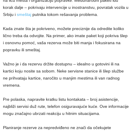
na licu mesta i organizaciju popravke. Međunarodni paketi idu
korak dalje – pokrivaju intervencije u inostranstvu, povratak vozila u
Srbiju i
smeštaj
putnika tokom rešavanja problema.
Kada znate šta je pokriveno, možete preciznije da odredite koliko
lično treba da odvojite. Na primer, ako imate paket koji pokriva šlep
i osnovnu pomoć, vaša rezerva može biti manja i fokusirana na
popravku ili smeštaj.
Važno je i da rezervu držite dostupnu – idealno u gotovini ili na
kartici koju nosite sa sobom. Neke servisne stanice ili šlep službe
ne prihvataju kartice, naročito u manjim mestima ili van radnog
vremena.
Pre polaska, napravite kratku listu kontakata – broj asistencije,
najbliži servisi duž rute, telefon osiguravajuće kuće. Ove informacije
mogu značajno ubrzati reakciju u hitnim situacijama.
Planiranje rezerve za nepredviđeno ne znači da očekujete