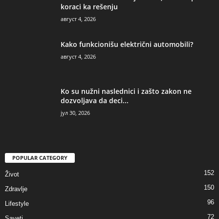
koraci ka rešenju
август 4, 2026
Kako funkcionišu električni automobili?
август 4, 2026
Ko su nužni naslednici i zašto zakon ne
dozvoljava da deci...
јул 30, 2026
POPULAR CATEGORY
152
Život
150
Zdravlje
96
Lifestyle
72
Saveti