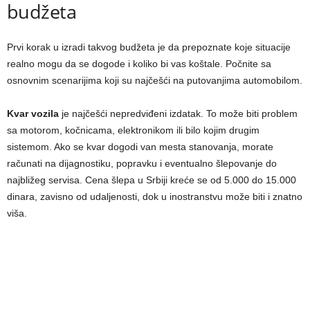
budžeta
Prvi korak u izradi takvog budžeta je da prepoznate koje situacije
realno mogu da se dogode i koliko bi vas koštale. Počnite sa
osnovnim scenarijima koji su najčešći na putovanjima automobilom.
Kvar vozila
je najčešći nepredviđeni izdatak. To može biti problem
sa motorom, kočnicama, elektronikom ili bilo kojim drugim
sistemom. Ako se kvar dogodi van mesta stanovanja, morate
računati na dijagnostiku, popravku i eventualno šlepovanje do
najbližeg servisa. Cena šlepa u Srbiji kreće se od 5.000 do 15.000
dinara, zavisno od udaljenosti, dok u inostranstvu može biti i znatno
viša.