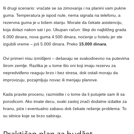
Ili drugi scenario: vraćate se sa zimovanja i na planini vam pukne
guma. Temperatura je ispod nule, nema signala na telefonu, a
rezervna guma je u lošem stanju. Morate da čekate asistenciju,
koja dolazi nakon sat i po. Ukupan račun: šlep do najbližeg grada
6.000 dinara, nova guma 4.500 dinara, noćenje u hotelu jer ste
izgubili vreme – još 5.000 dinara. Preko
15.000 dinara
.
Ovi primeri nisu izmišljeni – dešavaju se svakodnevno na putevima
širom zemlje. Razlika je u tome što oni koji imaju rezervu za
nepredviđeno reaguju brzo i bez stresa, dok ostali moraju da
improvizuju, pozajmljuju novac ili menjaju planove.
Kada pravite procenu, razmislite i o tome da li putujete sam ili sa
porodicom. Ako imate decu, svaki zastoj znači dodatne izdatke za
hranu, piće i eventualno zabavu dok čekate rešenje problema. To
su sitnice koje se brzo sabiraju.
Praktičan plan za budžet