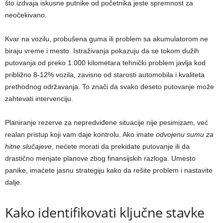
što izdvaja iskusne putnike od početnika jeste spremnost za
neočekivano.
Kvar na vozilu, probušena guma ili problem sa akumulatorom ne
biraju vreme i mesto. Istraživanja pokazuju da se tokom dužih
putovanja od preko 1.000 kilometara tehnički problem javlja kod
približno 8-12% vozila, zavisno od starosti automobila i kvaliteta
prethodnog održavanja. To znači da svako deseto putovanje može
zahtevati intervenciju.
Planiranje rezerve za nepredviđene situacije nije pesimizam, već
realan pristup koji vam daje kontrolu. Ako imate
odvojenu sumu za
hitne slučajeve
, nećete morati da prekidate putovanje ili da
drastično menjate planove zbog finansijskih razloga. Umesto
panike, imaćete jasnu strategiju kako da rešite problem i nastavite
dalje.
Kako identifikovati ključne stavke