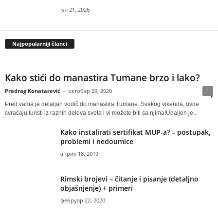
јул 21, 2026
Najpopularniji članci
Kako stići do manastira Tumane brzo i lako?
Predrag Konatarević
-
октобар 29, 2020
1
Pred vama je detaljan vodič do manastira Tumane. Svakog vikenda, ovde
svraćaju turisti iz raznih delova sveta i vi možete biti sa njima!Udaljen je...
Kako instalirati sertifikat MUP-a? – postupak,
problemi i nedoumice
април 18, 2019
Rimski brojevi – čitanje i pisanje (detaljno
objašnjenje) + primeri
фебруар 22, 2020