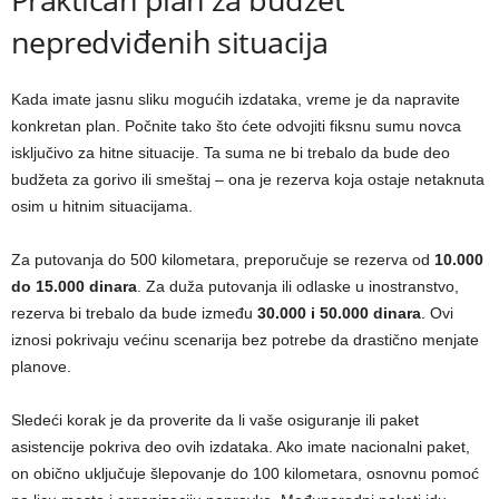
nepredviđenih situacija
Kada imate jasnu sliku mogućih izdataka, vreme je da napravite
konkretan plan. Počnite tako što ćete odvojiti fiksnu sumu novca
isključivo za hitne situacije. Ta suma ne bi trebalo da bude deo
budžeta za gorivo ili smeštaj – ona je rezerva koja ostaje netaknuta
osim u hitnim situacijama.
Za putovanja do 500 kilometara, preporučuje se rezerva od
10.000
do 15.000 dinara
. Za duža putovanja ili odlaske u inostranstvo,
rezerva bi trebalo da bude između
30.000 i 50.000 dinara
. Ovi
iznosi pokrivaju većinu scenarija bez potrebe da drastično menjate
planove.
Sledeći korak je da proverite da li vaše osiguranje ili paket
asistencije pokriva deo ovih izdataka. Ako imate nacionalni paket,
on obično uključuje šlepovanje do 100 kilometara, osnovnu pomoć