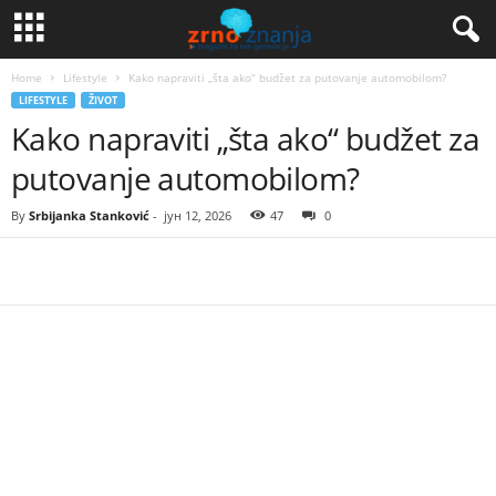
Home
Lifestyle
Kako napraviti „šta ako“ budžet za putovanje automobilom?
LIFESTYLE
ŽIVOT
Kako napraviti „šta ako“ budžet za
putovanje automobilom?
By
Srbijanka Stanković
-
јун 12, 2026
47
0