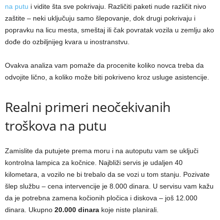
na putu
i vidite šta sve pokrivaju. Različiti paketi nude različit nivo
zaštite – neki uključuju samo šlepovanje, dok drugi pokrivaju i
popravku na licu mesta, smeštaj ili čak povratak vozila u zemlju ako
dođe do ozbiljnijeg kvara u inostranstvu.
Ovakva analiza vam pomaže da procenite koliko novca treba da
odvojite lično, a koliko može biti pokriveno kroz usluge asistencije.
Realni primeri neočekivanih
troškova na putu
Zamislite da putujete prema moru i na autoputu vam se uključi
kontrolna lampica za kočnice. Najbliži servis je udaljen 40
kilometara, a vozilo ne bi trebalo da se vozi u tom stanju. Pozivate
šlep službu – cena intervencije je 8.000 dinara. U servisu vam kažu
da je potrebna zamena kočionih pločica i diskova – još 12.000
dinara. Ukupno
20.000 dinara
koje niste planirali.