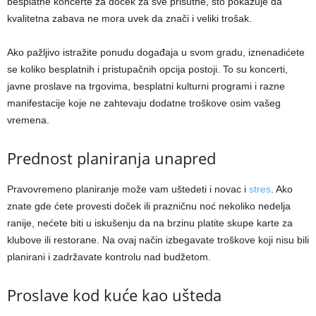
besplatne koncerte za doček za sve prisutne, što pokazuje da
kvalitetna zabava ne mora uvek da znači i veliki trošak.
Ako pažljivo istražite ponudu događaja u svom gradu, iznenadićete
se koliko besplatnih i pristupačnih opcija postoji. To su koncerti,
javne proslave na trgovima, besplatni kulturni programi i razne
manifestacije koje ne zahtevaju dodatne troškove osim vašeg
vremena.
Prednost planiranja unapred
Pravovremeno planiranje može vam uštedeti i novac i
stres
. Ako
znate gde ćete provesti doček ili prazničnu noć nekoliko nedelja
ranije, nećete biti u iskušenju da na brzinu platite skupe karte za
klubove ili restorane. Na ovaj način izbegavate troškove koji nisu bili
planirani i zadržavate kontrolu nad budžetom.
Proslave kod kuće kao ušteda