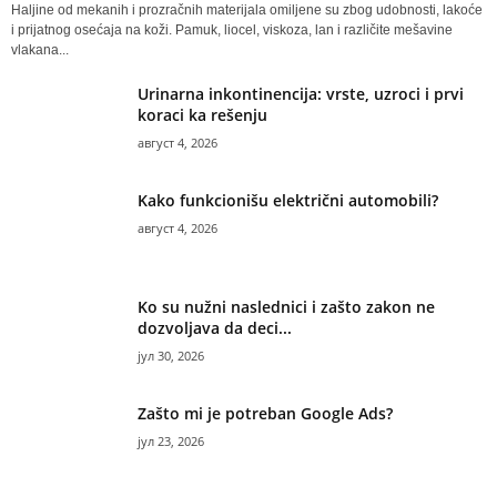
Haljine od mekanih i prozračnih materijala omiljene su zbog udobnosti, lakoće
i prijatnog osećaja na koži. Pamuk, liocel, viskoza, lan i različite mešavine
vlakana...
Urinarna inkontinencija: vrste, uzroci i prvi
koraci ka rešenju
август 4, 2026
Kako funkcionišu električni automobili?
август 4, 2026
Ko su nužni naslednici i zašto zakon ne
dozvoljava da deci...
јул 30, 2026
Zašto mi je potreban Google Ads?
јул 23, 2026