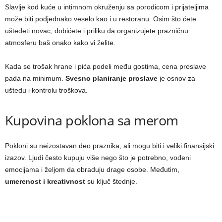
Slavlje kod kuće u intimnom okruženju sa porodicom i prijateljima
može biti podjednako veselo kao i u restoranu. Osim što ćete
uštedeti novac, dobićete i priliku da organizujete prazničnu
atmosferu baš onako kako vi želite.
Kada se trošak hrane i pića podeli među gostima, cena proslave
pada na minimum.
Svesno planiranje proslave
je osnov za
uštedu i kontrolu troškova.
Kupovina poklona sa merom
Pokloni su neizostavan deo praznika, ali mogu biti i veliki finansijski
izazov. Ljudi često kupuju više nego što je potrebno, vođeni
emocijama i željom da obraduju drage osobe. Međutim,
umerenost i kreativnost
su ključ štednje.