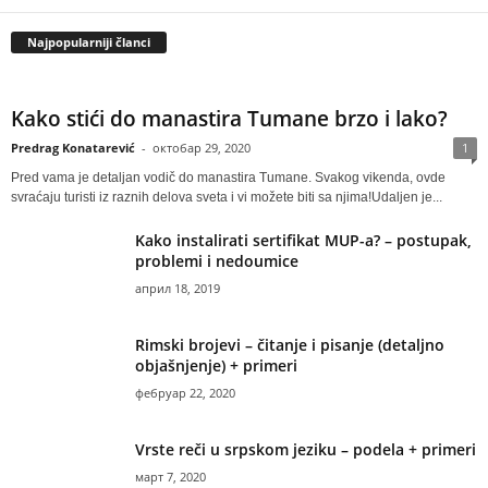
Najpopularniji članci
Kako stići do manastira Tumane brzo i lako?
Predrag Konatarević
-
октобар 29, 2020
1
Pred vama je detaljan vodič do manastira Tumane. Svakog vikenda, ovde
svraćaju turisti iz raznih delova sveta i vi možete biti sa njima!Udaljen je...
Kako instalirati sertifikat MUP-a? – postupak,
problemi i nedoumice
април 18, 2019
Rimski brojevi – čitanje i pisanje (detaljno
objašnjenje) + primeri
фебруар 22, 2020
Vrste reči u srpskom jeziku – podela + primeri
март 7, 2020