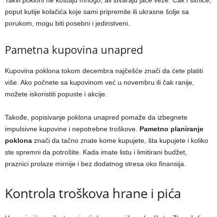
Takvi pokloni ne koštaju mnogo, ali stvaraju jače veze. Čak i sitnice,
poput kutije kolačića koje sami pripremite ili ukrasne šolje sa
porukom, mogu biti posebni i jedinstveni.
Pametna kupovina unapred
Kupovina poklona tokom decembra najčešće znači da ćete platiti
više. Ako počnete sa kupovinom već u novembru ili čak ranije,
možete iskoristiti popuste i akcije.
Takođe, popisivanje poklona unapred pomaže da izbegnete
impulsivne kupovine i nepotrebne troškove.
Pametno planiranje
poklona
znači da tačno znate kome kupujete, šta kupujete i koliko
ste spremni da potrošite. Kada imate listu i limitirani budžet,
praznici prolaze mirnije i bez dodatnog stresa oko finansija.
Kontrola troškova hrane i pića