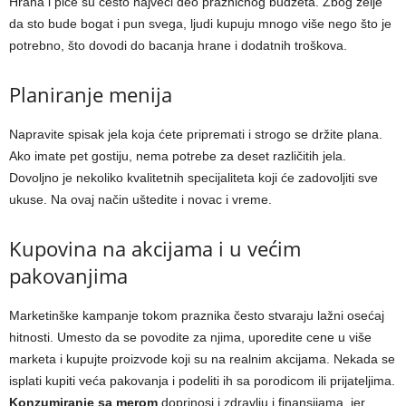
Hrana i piće su često najveći deo prazničnog budžeta. Zbog želje
da sto bude bogat i pun svega, ljudi kupuju mnogo više nego što je
potrebno, što dovodi do bacanja hrane i dodatnih troškova.
Planiranje menija
Napravite spisak jela koja ćete pripremati i strogo se držite plana.
Ako imate pet gostiju, nema potrebe za deset različitih jela.
Dovoljno je nekoliko kvalitetnih specijaliteta koji će zadovoljiti sve
ukuse. Na ovaj način uštedite i novac i vreme.
Kupovina na akcijama i u većim
pakovanjima
Marketinške kampanje tokom praznika često stvaraju lažni osećaj
hitnosti. Umesto da se povodite za njima, uporedite cene u više
marketa i kupujte proizvode koji su na realnim akcijama. Nekada se
isplati kupiti veća pakovanja i podeliti ih sa porodicom ili prijateljima.
Konzumiranje sa merom
doprinosi i zdravlju i finansijama, jer