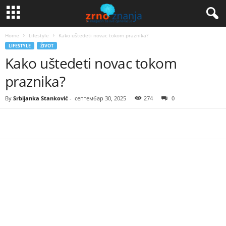
Home
Lifestyle
Kako uštedeti novac tokom praznika?
LIFESTYLE
ŽIVOT
Kako uštedeti novac tokom
praznika?
By
Srbijanka Stanković
-
септембар 30, 2025
274
0