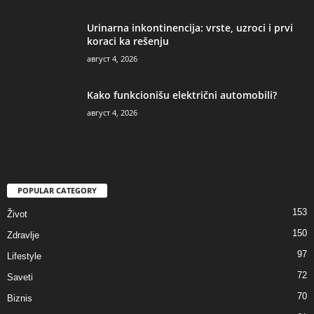
Urinarna inkontinencija: vrste, uzroci i prvi
koraci ka rešenju
август 4, 2026
Kako funkcionišu električni automobili?
август 4, 2026
POPULAR CATEGORY
153
Život
150
Zdravlje
97
Lifestyle
72
Saveti
70
Biznis