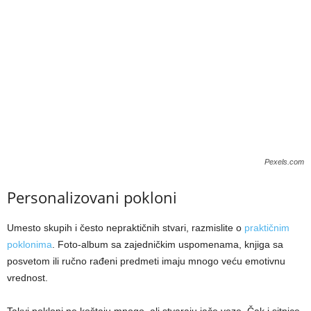
Pexels.com
Personalizovani pokloni
Umesto skupih i često nepraktičnih stvari, razmislite o
praktičnim
poklonima
. Foto-album sa zajedničkim uspomenama, knjiga sa
posvetom ili ručno rađeni predmeti imaju mnogo veću emotivnu
vrednost.