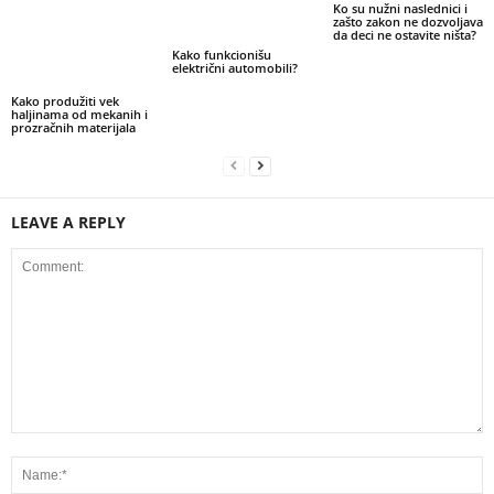
Ko su nužni naslednici i
zašto zakon ne dozvoljava
da deci ne ostavite ništa?
Kako funkcionišu
električni automobili?
Kako produžiti vek
haljinama od mekanih i
prozračnih materijala
LEAVE A REPLY