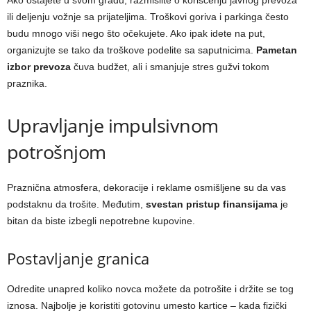
Ako ostajete u svom gradu, razmislite o korišćenju javnog prevoza
ili deljenju vožnje sa prijateljima. Troškovi goriva i parkinga često
budu mnogo viši nego što očekujete. Ako ipak idete na put,
organizujte se tako da troškove podelite sa saputnicima.
Pametan
izbor prevoza
čuva budžet, ali i smanjuje stres gužvi tokom
praznika.
Upravljanje impulsivnom
potrošnjom
Praznična atmosfera, dekoracije i reklame osmišljene su da vas
podstaknu da trošite. Međutim,
svestan pristup finansijama
je
bitan da biste izbegli nepotrebne kupovine.
Postavljanje granica
Odredite unapred koliko novca možete da potrošite i držite se tog
iznosa. Najbolje je koristiti gotovinu umesto kartice – kada fizički