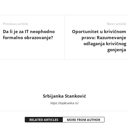
Previous article
Next article
Da li je za IT neophodno
Oportunitet u krivičnom
formalno obrazovanje?
pravu: Razumevanje
odlaganja krivičnog
gonjenja
Srbijanka Stanković
https://toplicanka.rs/
RELATED ARTICLES
MORE FROM AUTHOR