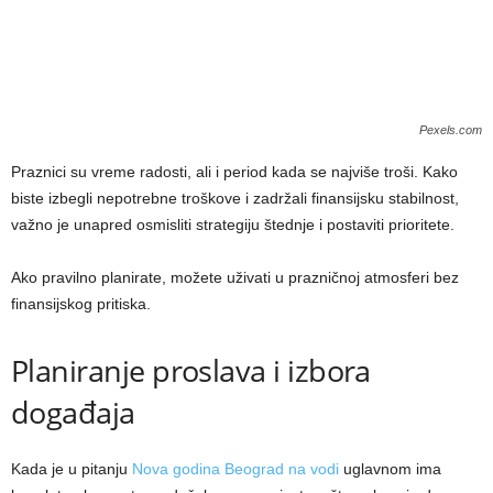
Pexels.com
Praznici su vreme radosti, ali i period kada se najviše troši. Kako
biste izbegli nepotrebne troškove i zadržali finansijsku stabilnost,
važno je unapred osmisliti strategiju štednje i postaviti prioritete.
Ako pravilno planirate, možete uživati u prazničnoj atmosferi bez
finansijskog pritiska.
Planiranje proslava i izbora
događaja
Kada je u pitanju
Nova godina Beograd na vodi
uglavnom ima