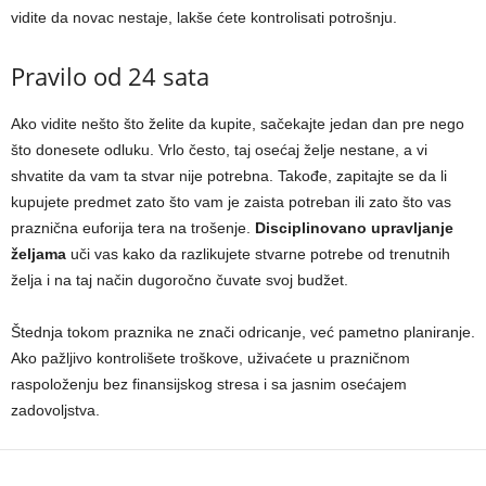
vidite da novac nestaje, lakše ćete kontrolisati potrošnju.
Pravilo od 24 sata
Ako vidite nešto što želite da kupite, sačekajte jedan dan pre nego
što donesete odluku. Vrlo često, taj osećaj želje nestane, a vi
shvatite da vam ta stvar nije potrebna. Takođe, zapitajte se da li
kupujete predmet zato što vam je zaista potreban ili zato što vas
praznična euforija tera na trošenje.
Disciplinovano upravljanje
željama
uči vas kako da razlikujete stvarne potrebe od trenutnih
želja i na taj način dugoročno čuvate svoj budžet.
Štednja tokom praznika ne znači odricanje, već pametno planiranje.
Ako pažljivo kontrolišete troškove, uživaćete u prazničnom
raspoloženju bez finansijskog stresa i sa jasnim osećajem
zadovoljstva.