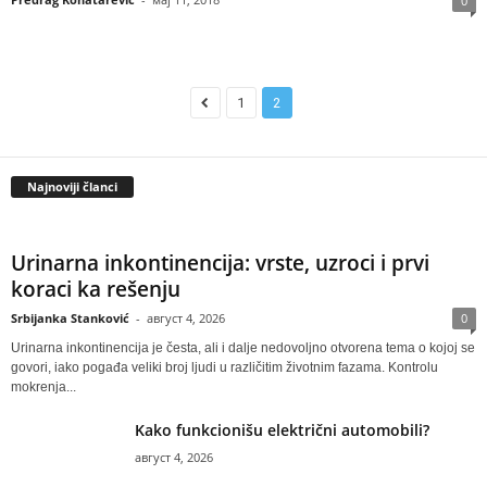
0
1
2
Najnoviji članci
Urinarna inkontinencija: vrste, uzroci i prvi
koraci ka rešenju
Srbijanka Stanković
-
август 4, 2026
0
Urinarna inkontinencija je česta, ali i dalje nedovoljno otvorena tema o kojoj se
govori, iako pogađa veliki broj ljudi u različitim životnim fazama. Kontrolu
mokrenja...
Kako funkcionišu električni automobili?
август 4, 2026