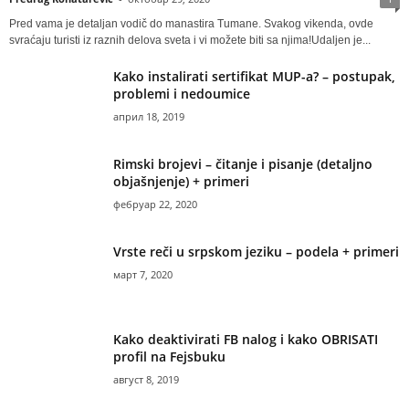
Pred vama je detaljan vodič do manastira Tumane. Svakog vikenda, ovde
svraćaju turisti iz raznih delova sveta i vi možete biti sa njima!Udaljen je...
Kako instalirati sertifikat MUP-a? – postupak,
problemi i nedoumice
април 18, 2019
Rimski brojevi – čitanje i pisanje (detaljno
objašnjenje) + primeri
фебруар 22, 2020
Vrste reči u srpskom jeziku – podela + primeri
март 7, 2020
Kako deaktivirati FB nalog i kako OBRISATI
profil na Fejsbuku
август 8, 2019