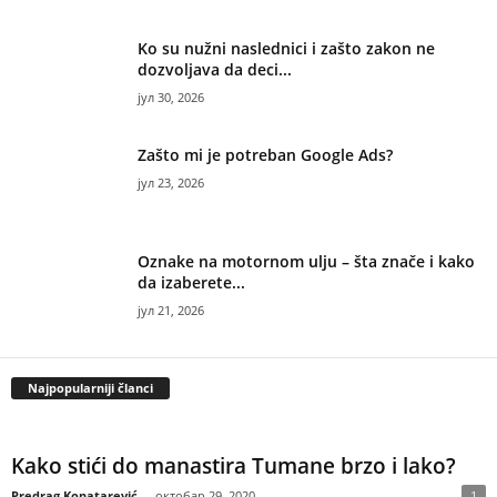
Ko su nužni naslednici i zašto zakon ne
dozvoljava da deci...
јул 30, 2026
Zašto mi je potreban Google Ads?
јул 23, 2026
Oznake na motornom ulju – šta znače i kako
da izaberete...
јул 21, 2026
Najpopularniji članci
Kako stići do manastira Tumane brzo i lako?
Predrag Konatarević
-
октобар 29, 2020
1