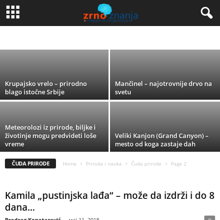
Nijagarini vodopadi i region Velikih jezera
ASTRONOMIJA
ČUDA PRIRODE
EKOLOGIJA
OTKRIĆA
ŽIVI SVET
Maja Ignjatović
-
јануар 31, 2021
Krupajsko vrelo – prirodno
Mančinel – najotrovnije drvo na
blago istočne Srbije
svetu
Meteorolozi iz prirode, biljke i
životinje mogu predvideti loše
Veliki Kanjon (Grand Canyon) –
vreme
mesto od koga zastaje dah
ČUDA PRIRODE
Home
Priroda i nauka
Čuda prirode
Page 2
Kamila „pustinjska lađa“ – može da izdrži i do 8
dana...
Predrag Konatarević
-
мај 11, 2018