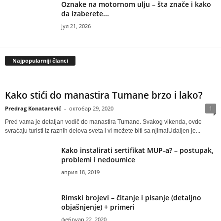
Oznake na motornom ulju – šta znače i kako
da izaberete...
јул 21, 2026
Najpopularniji članci
Kako stići do manastira Tumane brzo i lako?
Predrag Konatarević
-
октобар 29, 2020
1
Pred vama je detaljan vodič do manastira Tumane. Svakog vikenda, ovde
svraćaju turisti iz raznih delova sveta i vi možete biti sa njima!Udaljen je...
Kako instalirati sertifikat MUP-a? – postupak,
problemi i nedoumice
април 18, 2019
Rimski brojevi – čitanje i pisanje (detaljno
objašnjenje) + primeri
фебруар 22, 2020