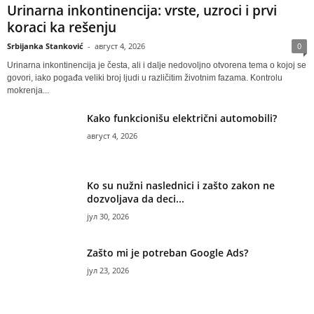
Urinarna inkontinencija: vrste, uzroci i prvi
koraci ka rešenju
Srbijanka Stanković
-
август 4, 2026
0
Urinarna inkontinencija je česta, ali i dalje nedovoljno otvorena tema o kojoj se
govori, iako pogađa veliki broj ljudi u različitim životnim fazama. Kontrolu
mokrenja...
Kako funkcionišu električni automobili?
август 4, 2026
Ko su nužni naslednici i zašto zakon ne
dozvoljava da deci...
јул 30, 2026
Zašto mi je potreban Google Ads?
јул 23, 2026