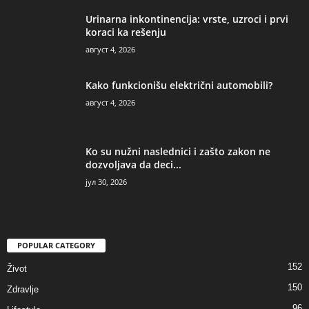
Urinarna inkontinencija: vrste, uzroci i prvi
koraci ka rešenju
август 4, 2026
Kako funkcionišu električni automobili?
август 4, 2026
Ko su nužni naslednici i zašto zakon ne
dozvoljava da deci...
јул 30, 2026
POPULAR CATEGORY
152
Život
150
Zdravlje
96