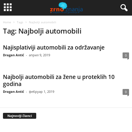
Home
Tags
Najbolji automobili
Tag: Najbolji automobili
Najisplativiji automobili za održavanje
Dragan Antić
-
април 9, 2019
0
Najbolji automobili za žene u proteklih 10
godina
Dragan Antić
-
фебруар 1, 2019
0
Najnoviji članci