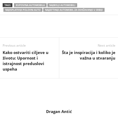
TAGS
KUPOVINA AUTOMOBILA
NAJBOLJI AUTOMOBILI
NAJISPLATIVIJI POLOVNI AUTO
NAJJEFTINIJI AUTOMOBIL ZA ODRŽAVANJE U SRBIJI
Previous article
Next article
Kako ostvariti ciljeve u
Šta je inspiracija i koliko je
životu: Upornost i
važna u stvaranju
istrajnost preduslovi
uspeha
Dragan Antić