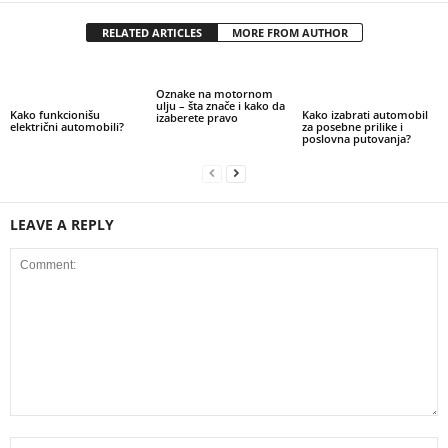
RELATED ARTICLES
MORE FROM AUTHOR
Oznake na motornom
ulju – šta znače i kako da
Kako funkcionišu
Kako izabrati automobil
izaberete pravo
električni automobili?
za posebne prilike i
poslovna putovanja?
LEAVE A REPLY