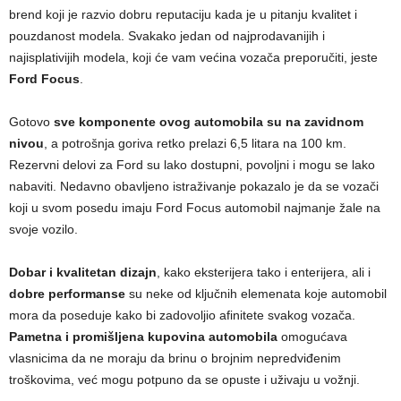
brend koji je razvio dobru reputaciju kada je u pitanju kvalitet i
pouzdanost modela. Svakako jedan od najprodavanijih i
najisplativijih modela, koji će vam većina vozača preporučiti, jeste
Ford Focus
.
Gotovo
sve komponente ovog automobila su na zavidnom
nivou
, a potrošnja goriva retko prelazi 6,5 litara na 100 km.
Rezervni delovi za Ford su lako dostupni, povoljni i mogu se lako
nabaviti. Nedavno obavljeno istraživanje pokazalo je da se vozači
koji u svom posedu imaju Ford Focus automobil najmanje žale na
svoje vozilo.
Dobar i kvalitetan dizajn
, kako eksterijera tako i enterijera, ali i
dobre performanse
su neke od ključnih elemenata koje automobil
mora da poseduje kako bi zadovoljio afinitete svakog vozača.
Pametna i promišljena kupovina automobila
omogućava
vlasnicima da ne moraju da brinu o brojnim nepredviđenim
troškovima, već mogu potpuno da se opuste i uživaju u vožnji.