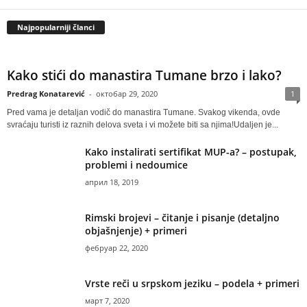
Najpopularniji članci
Kako stići do manastira Tumane brzo i lako?
Predrag Konatarević
-
октобар 29, 2020
1
Pred vama je detaljan vodič do manastira Tumane. Svakog vikenda, ovde
svraćaju turisti iz raznih delova sveta i vi možete biti sa njima!Udaljen je...
Kako instalirati sertifikat MUP-a? – postupak,
problemi i nedoumice
април 18, 2019
Rimski brojevi – čitanje i pisanje (detaljno
objašnjenje) + primeri
фебруар 22, 2020
Vrste reči u srpskom jeziku – podela + primeri
март 7, 2020