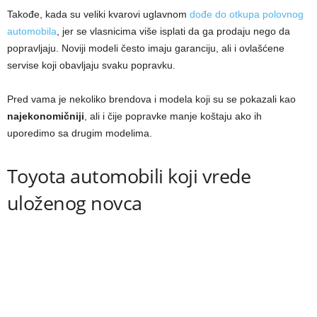
Takođe, kada su veliki kvarovi uglavnom
dođe do otkupa polovnog
automobila
, jer se vlasnicima više isplati da ga prodaju nego da
popravljaju. Noviji modeli često imaju garanciju, ali i ovlašćene
servise koji obavljaju svaku popravku.
Pred vama je nekoliko brendova i modela koji su se pokazali kao
najekonomičniji
, ali i čije popravke manje koštaju ako ih
uporedimo sa drugim modelima.
Toyota automobili koji vrede
uloženog novca