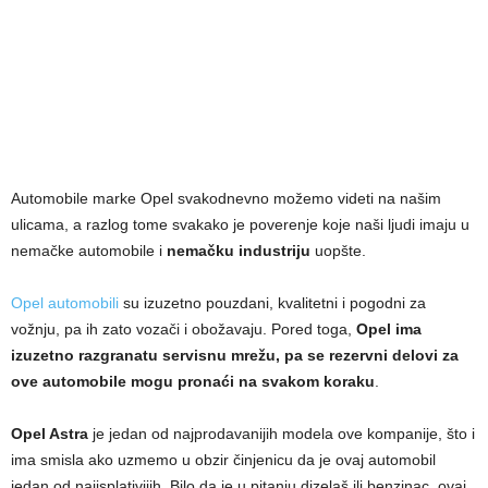
Automobile marke Opel svakodnevno možemo videti na našim
ulicama, a razlog tome svakako je poverenje koje naši ljudi imaju u
nemačke automobile i
nemačku industriju
uopšte.
Opel automobili
su izuzetno pouzdani, kvalitetni i pogodni za
vožnju, pa ih zato vozači i obožavaju. Pored toga,
Opel ima
izuzetno razgranatu servisnu mrežu, pa se rezervni delovi za
ove automobile mogu pronaći na svakom koraku
.
Opel Astra
je jedan od najprodavanijih modela ove kompanije, što i
ima smisla ako uzmemo u obzir činjenicu da je ovaj automobil
jedan od najisplativijih. Bilo da je u pitanju dizelaš ili benzinac, ovaj