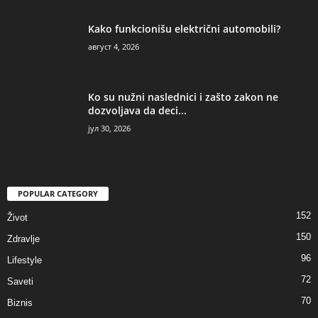
Kako funkcionišu električni automobili?
август 4, 2026
Ko su nužni naslednici i zašto zakon ne
dozvoljava da deci...
јул 30, 2026
POPULAR CATEGORY
152
Život
150
Zdravlje
96
Lifestyle
72
Saveti
70
Biznis