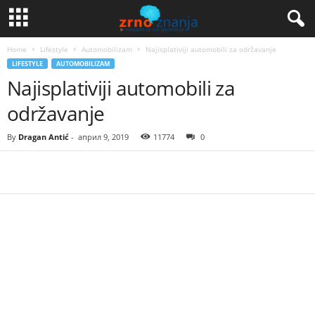
Home
Lifestyle
Automobilizam
Najisplativiji automobili za održavanje
LIFESTYLE
AUTOMOBILIZAM
Najisplativiji automobili za
održavanje
By
Dragan Antić
-
април 9, 2019
11774
0