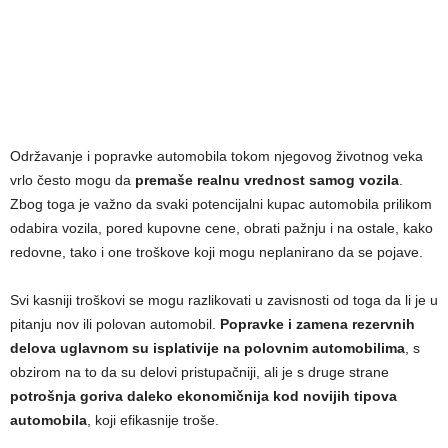
Održavanje i popravke automobila tokom njegovog životnog veka
vrlo često mogu da
premaše realnu vrednost samog vozila
.
Zbog toga je važno da svaki potencijalni kupac automobila prilikom
odabira vozila, pored kupovne cene, obrati pažnju i na ostale, kako
redovne, tako i one troškove koji mogu neplanirano da se pojave.
Svi kasniji troškovi se mogu razlikovati u zavisnosti od toga da li je u
pitanju nov ili polovan automobil.
Popravke i zamena rezervnih
delova uglavnom su isplativije na polovnim automobilima
, s
obzirom na to da su delovi pristupačniji, ali je s druge strane
potrošnja goriva daleko ekonomičnija kod novijih tipova
automobila
, koji efikasnije troše.