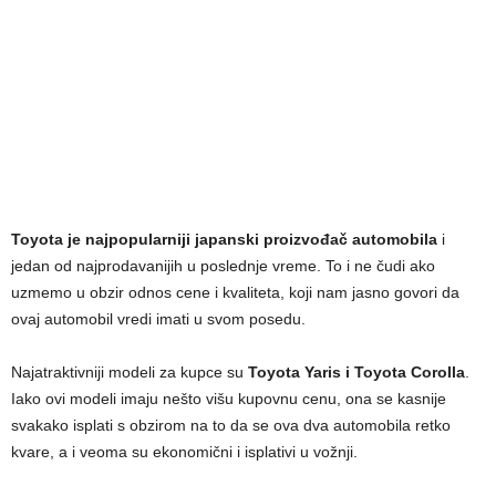
Toyota je najpopularniji japanski proizvođač automobila
i
jedan od najprodavanijih u poslednje vreme. To i ne čudi ako
uzmemo u obzir odnos cene i kvaliteta, koji nam jasno govori da
ovaj automobil vredi imati u svom posedu.
Najatraktivniji modeli za kupce su
Toyota Yaris i Toyota Corolla
.
Iako ovi modeli imaju nešto višu kupovnu cenu, ona se kasnije
svakako isplati s obzirom na to da se ova dva automobila retko
kvare, a i veoma su ekonomični i isplativi u vožnji.