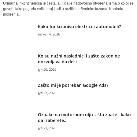
Urinarna inkontinencija je česta, ali i dalje nedovoljno otvorena tema o kojoj se
govori, iako pogađa veliki broj ljudi u različitim životnim fazama. Kontrolu
mokrenja...
Kako funkcionišu električni automobili?
август 4, 2026
Ko su nužni naslednici i zašto zakon ne
dozvoljava da deci...
јул 30, 2026
Zašto mi je potreban Google Ads?
јул 23, 2026
Oznake na motornom ulju – šta znače i kako
da izaberete...
јул 21, 2026