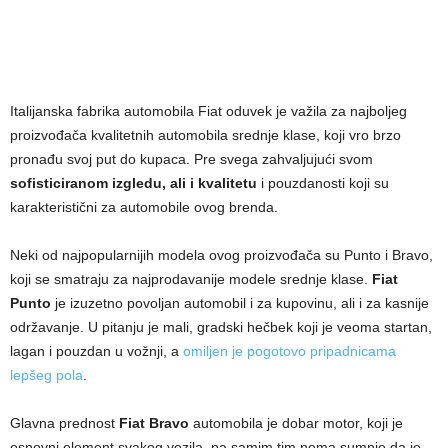
Italijanska fabrika automobila Fiat oduvek je važila za najboljeg
proizvođača kvalitetnih automobila srednje klase, koji vro brzo
pronađu svoj put do kupaca. Pre svega zahvaljujući svom
sofisticiranom izgledu, ali i kvalitetu
i pouzdanosti koji su
karakteristični za automobile ovog brenda.
Neki od najpopularnijih modela ovog proizvođača su Punto i Bravo,
koji se smatraju za najprodavanije modele srednje klase.
Fiat
Punto
je izuzetno povoljan automobil i za kupovinu, ali i za kasnije
održavanje. U pitanju je mali, gradski hečbek koji je veoma startan,
lagan i pouzdan u vožnji, a
omiljen je pogotovo pripadnicama
lepšeg pola
.
Glavna prednost
Fiat Bravo
automobila je dobar motor, koji je
osnovni element svakog vozila, pa samim tim nema sumnje da je