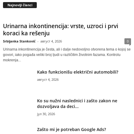
Najnoviji članci
Urinarna inkontinencija: vrste, uzroci i prvi
koraci ka rešenju
Srbijanka Stanković
-
август 4, 2026
0
Urinarna inkontinencija je česta, ali i dalje nedovoljno otvorena tema o kojoj se
govori, iako pogađa veliki broj ljudi u različitim životnim fazama. Kontrolu
mokrenja...
Kako funkcionišu električni automobili?
август 4, 2026
Ko su nužni naslednici i zašto zakon ne
dozvoljava da deci...
јул 30, 2026
Zašto mi je potreban Google Ads?