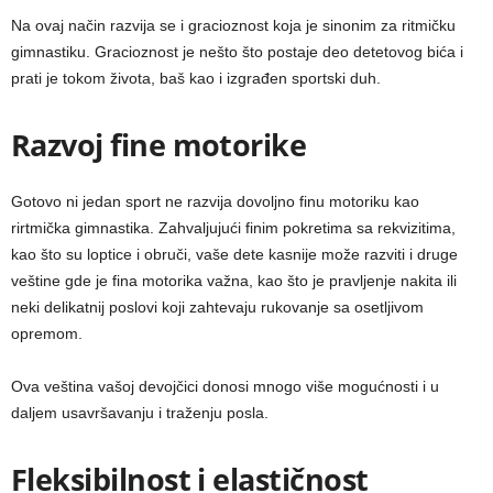
Na ovaj način razvija se i gracioznost koja je sinonim za ritmičku
gimnastiku. Gracioznost je nešto što postaje deo detetovog bića i
prati je tokom života, baš kao i izgrađen sportski duh.
Razvoj fine motorike
Gotovo ni jedan sport ne razvija dovoljno finu motoriku kao
rirtmička gimnastika. Zahvaljujući finim pokretima sa rekvizitima,
kao što su loptice i obruči, vaše dete kasnije može razviti i druge
veštine gde je fina motorika važna, kao što je pravljenje nakita ili
neki delikatnij poslovi koji zahtevaju rukovanje sa osetljivom
opremom.
Ova veština vašoj devojčici donosi mnogo više mogućnosti i u
daljem usavršavanju i traženju posla.
Fleksibilnost i elastičnost