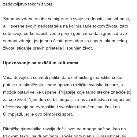
zadovoljstvo tokom života.
Samopouzdane osobe su sigurne u svoje vrednosti i sposobnosti,
ali i svesne svojih nedostataka na kojima rade tokom života, zato
ćete svoju ćerku naučiti već u prvim godinama da izgradi zdravo
samopuzdanje, jer je ono često presudno za uspeh tokom celog
života, sticanje pravih prijatelja i ispunjen život.
Upoznavanje sa različitim kulturama
Vaša devojčica će imati prilike da uz ritmičku gimanstiku često
putuje na takmičenja i tamo upozna različite svetske kulture, a
možda ostavi velike uspehe. Prijatelje koje tamo stekne značiće joj
za ceo život. Njen duh će biti bogatiji za nova iskustva i mogućnost
učestvovanja na evropskim i svetskim takmičenjima, čak i na
Olimpijadi, jer je ovo olimpijski sport.
Ritmička gimnastika razvija dečiji svet na mnogo načina, kao na
fizičkom tako i na duhovnom i socijalnom planu. Gimanstičari su