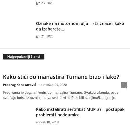
јул 23, 2026
Oznake na motornom ulju – šta znače i kako
da izaberete...
јул 21, 2026
Najpopularniji članci
Kako stići do manastira Tumane brzo i lako?
Predrag Konatarević
-
октобар 29, 2020
1
Pred vama je detaljan vodič do manastira Tumane. Svakog vikenda, ovde
svraćaju turisti iz raznih delova sveta i vi možete biti sa njima!Udaljen je...
Kako instalirati sertifikat MUP-a? – postupak,
problemi i nedoumice
април 18, 2019