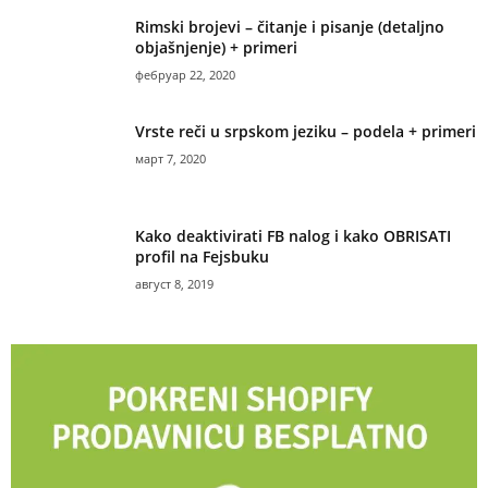
Rimski brojevi – čitanje i pisanje (detaljno
objašnjenje) + primeri
фебруар 22, 2020
Vrste reči u srpskom jeziku – podela + primeri
март 7, 2020
Kako deaktivirati FB nalog i kako OBRISATI
profil na Fejsbuku
август 8, 2019