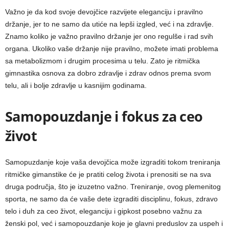
Važno je da kod svoje devojčice razvijete eleganciju i pravilno
držanje, jer to ne samo da utiće na lepši izgled, već i na zdravlje.
Znamo koliko je važno pravilno držanje jer ono regulše i rad svih
organa. Ukoliko vaše držanje nije pravilno, možete imati problema
sa metabolizmom i drugim procesima u telu. Zato je ritmička
gimnastika osnova za dobro zdravlje i zdrav odnos prema svom
telu, ali i bolje zdravlje u kasnijim godinama.
Samopouzdanje i fokus za ceo
život
Samopuzdanje koje vaša devojčica može izgraditi tokom treniranja
ritmičke gimanstike će je pratiti celog života i prenositi se na sva
druga područja, što je izuzetno važno. Treniranje, ovog plemenitog
sporta, ne samo da će vaše dete izgraditi disciplinu, fokus, zdravo
telo i duh za ceo život, eleganciju i gipkost posebno važnu za
ženski pol, već i samopouzdanje koje je glavni preduslov za uspeh i