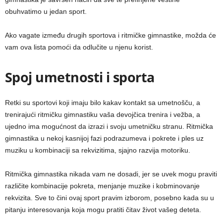
obuhvatimo u jedan sport.
Ako vagate između drugih sportova i ritmičke gimnastike, možda će
vam ova lista pomoći da odlučite u njenu korist.
Spoj umetnosti i sporta
Retki su sportovi koji imaju bilo kakav kontakt sa umetnošču, a
trenirajući ritmičku gimnastiku vaša devojčica trenira i vežba, a
ujedno ima mogućnost da izrazi i svoju umetničku stranu. Ritmička
gimnastika u nekoj kasnijoj fazi podrazumeva i pokrete i ples uz
muziku u kombinaciji sa rekvizitima, sjajno razvija motoriku.
Ritmička gimnastika nikada vam ne dosadi, jer se uvek mogu praviti
različite kombinacije pokreta, menjanje muzike i kobminovanje
rekvizita. Sve to čini ovaj sport pravim izborom, posebno kada su u
pitanju interesovanja koja mogu pratiti čitav život vašeg deteta.