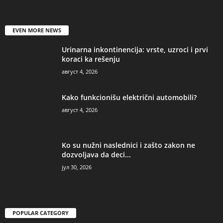
EVEN MORE NEWS
Urinarna inkontinencija: vrste, uzroci i prvi
koraci ka rešenju
август 4, 2026
Kako funkcionišu električni automobili?
август 4, 2026
Ko su nužni naslednici i zašto zakon ne
dozvoljava da deci...
јул 30, 2026
POPULAR CATEGORY