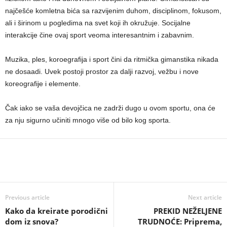
najčešće komletna bića sa razvijenim duhom, disciplinom, fokusom,
ali i širinom u pogledima na svet koji ih okružuje. Socijalne
interakcije čine ovaj sport veoma interesantnim i zabavnim.
Muzika, ples, koroegrafija i sport čini da ritmička gimanstika nikada
ne dosaadi. Uvek postoji prostor za dalji razvoj, vežbu i nove
koreografije i elemente.
Čak iako se vaša devojčica ne zadrži dugo u ovom sportu, ona će
za nju sigurno učiniti mnogo više od bilo kog sporta.
Previous article
Next article
Kako da kreirate porodični
PREKID NEŽELJENE
dom iz snova?
TRUDNOĆE: Priprema,