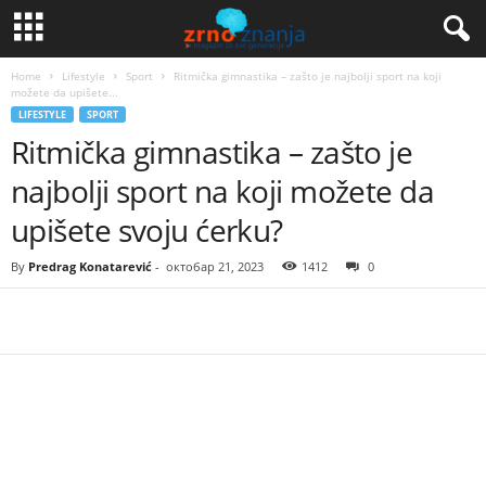
Home
Lifestyle
Sport
Ritmička gimnastika – zašto je najbolji sport na koji
možete da upišete...
LIFESTYLE
SPORT
Ritmička gimnastika – zašto je
najbolji sport na koji možete da
upišete svoju ćerku?
By
Predrag Konatarević
-
октобар 21, 2023
1412
0