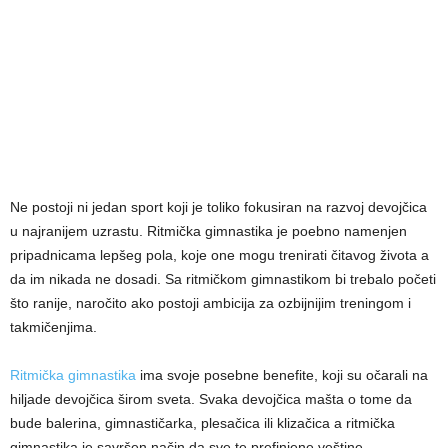
Ne postoji ni jedan sport koji je toliko fokusiran na razvoj devojčica
u najranijem uzrastu. Ritmička gimnastika je poebno namenjen
pripadnicama lepšeg pola, koje one mogu trenirati čitavog života a
da im nikada ne dosadi. Sa ritmičkom gimnastikom bi trebalo početi
što ranije, naročito ako postoji ambicija za ozbijnijim treningom i
takmičenjima.
Ritmička gimnastika
ima svoje posebne benefite, koji su očarali na
hiljade devojčica širom sveta. Svaka devojčica mašta o tome da
bude balerina, gimnastičarka, plesačica ili klizačica a ritmička
gimnastika je savršen način da sve te prefinjene veštine