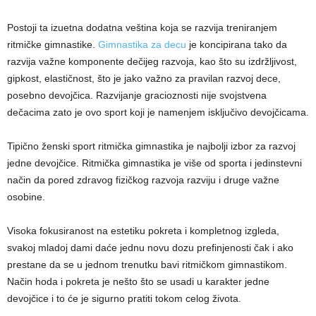
Postoji ta izuetna dodatna veština koja se razvija treniranjem
ritmičke gimnastike.
Gimnastika za decu
je koncipirana tako da
razvija važne komponente dečijeg razvoja, kao što su izdržljivost,
gipkost, elastičnost, što je jako važno za pravilan razvoj dece,
posebno devojčica. Razvijanje gracioznosti nije svojstvena
dečacima zato je ovo sport koji je namenjem isključivo devojčicama.
Tipično ženski sport ritmička gimnastika je najbolji izbor za razvoj
jedne devojčice. Ritmička gimnastika je više od sporta i jedinstevni
način da pored zdravog fizičkog razvoja razviju i druge važne
osobine.
Visoka fokusiranost na estetiku pokreta i kompletnog izgleda,
svakoj mladoj dami daće jednu novu dozu prefinjenosti čak i ako
prestane da se u jednom trenutku bavi ritmičkom gimnastikom.
Način hoda i pokreta je nešto što se usadi u karakter jedne
devojčice i to će je sigurno pratiti tokom celog života.