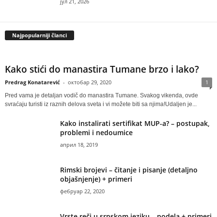
јул 21, 2026
Najpopularniji članci
Kako stići do manastira Tumane brzo i lako?
Predrag Konatarević
-
октобар 29, 2020
1
Pred vama je detaljan vodič do manastira Tumane. Svakog vikenda, ovde
svraćaju turisti iz raznih delova sveta i vi možete biti sa njima!Udaljen je...
Kako instalirati sertifikat MUP-a? – postupak,
problemi i nedoumice
април 18, 2019
Rimski brojevi – čitanje i pisanje (detaljno
objašnjenje) + primeri
фебруар 22, 2020
Vrste reči u srpskom jeziku – podela + primeri