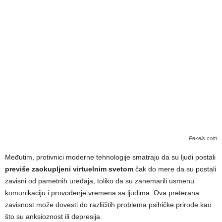
Pexels.com
Međutim, protivnici moderne tehnologije smatraju da su ljudi postali
previše zaokupljeni virtuelnim svetom
čak do mere da su postali
zavisni od pametnih uređaja, toliko da su zanemarili usmenu
komunikaciju i provođenje vremena sa ljudima. Ova preterana
zavisnost može dovesti do različitih problema psihičke prirode kao
što su anksioznost ili depresija.