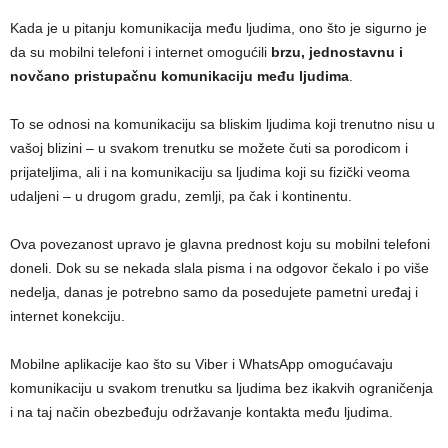
Kada je u pitanju komunikacija među ljudima, ono što je sigurno je
da su mobilni telefoni i internet omogućili
brzu, jednostavnu i
novčano pristupačnu komunikaciju među ljudima
.
To se odnosi na komunikaciju sa bliskim ljudima koji trenutno nisu u
vašoj blizini – u svakom trenutku se možete čuti sa porodicom i
prijateljima, ali i na komunikaciju sa ljudima koji su fizički veoma
udaljeni – u drugom gradu, zemlji, pa čak i kontinentu.
Ova povezanost upravo je glavna prednost koju su mobilni telefoni
doneli. Dok su se nekada slala pisma i na odgovor čekalo i po više
nedelja, danas je potrebno samo da posedujete pametni uređaj i
internet konekciju.
Mobilne aplikacije kao što su Viber i WhatsApp omogućavaju
komunikaciju u svakom trenutku sa ljudima bez ikakvih ograničenja
i na taj način obezbeđuju održavanje kontakta među ljudima.