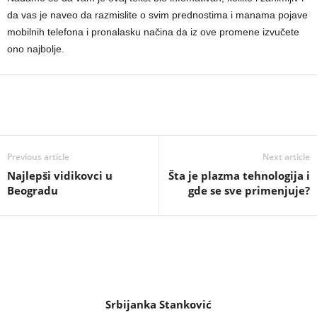
da vas je naveo da razmislite o svim prednostima i manama pojave
mobilnih telefona i pronalasku načina da iz ove promene izvučete
ono najbolje.
Previous article
Next article
Najlepši vidikovci u
Šta je plazma tehnologija i
Beogradu
gde se sve primenjuje?
Srbijanka Stanković