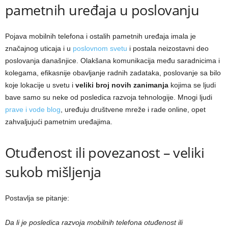
pametnih uređaja u poslovanju
Pojava mobilnih telefona i ostalih pametnih uređaja imala je
značajnog uticaja i u
poslovnom svetu
i postala neizostavni deo
poslovanja današnjice. Olakšana komunikacija među saradnicima i
kolegama, efikasnije obavljanje radnih zadataka, poslovanje sa bilo
koje lokacije u svetu i
veliki broj novih zanimanja
kojima se ljudi
bave samo su neke od posledica razvoja tehnologije. Mnogi ljudi
prave i vode blog
, uređuju društvene mreže i rade online, opet
zahvaljujući pametnim uređajima.
Otuđenost ili povezanost – veliki
sukob mišljenja
Postavlja se pitanje:
Da li je posledica razvoja mobilnih telefona otuđenost ili