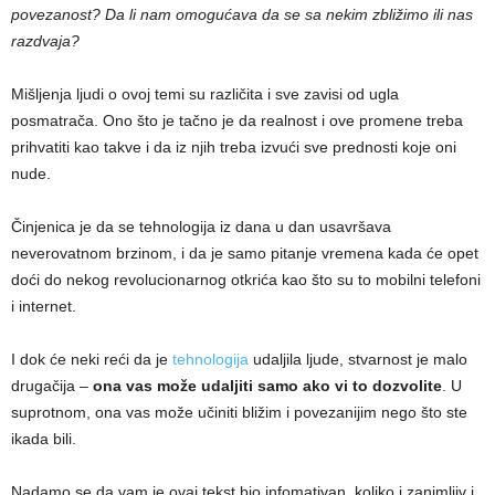
povezanost? Da li nam omogućava da se sa nekim zbližimo ili nas
razdvaja?
Mišljenja ljudi o ovoj temi su različita i sve zavisi od ugla
posmatrača. Ono što je tačno je da realnost i ove promene treba
prihvatiti kao takve i da iz njih treba izvući sve prednosti koje oni
nude.
Činjenica je da se tehnologija iz dana u dan usavršava
neverovatnom brzinom, i da je samo pitanje vremena kada će opet
doći do nekog revolucionarnog otkrića kao što su to mobilni telefoni
i internet.
I dok će neki reći da je
tehnologija
udaljila ljude, stvarnost je malo
drugačija –
ona vas može udaljiti samo ako vi to dozvolite
. U
suprotnom, ona vas može učiniti bližim i povezanijim nego što ste
ikada bili.
Nadamo se da vam je ovaj tekst bio infomativan, koliko i zanimljiv i