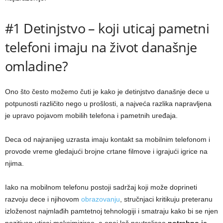
#1 Detinjstvo – koji uticaj pametni
telefoni imaju na život današnje
omladine?
Ono što često možemo čuti je kako je detinjstvo današnje dece u
potpunosti različito nego u prošlosti, a najveća razlika napravljena
je upravo pojavom mobilih telefona i pametnih uređaja.
Deca od najranijeg uzrasta imaju kontakt sa mobilnim telefonom i
provode vreme gledajući brojne crtane filmove i igrajući igrice na
njima.
Iako na mobilnom telefonu postoji sadržaj koji može doprineti
razvoju dece i njihovom
obrazovanju
, stručnjaci kritikuju preteranu
izloženost najmlađih pamtetnoj tehnologiji i smatraju kako bi se njen
pozitivan uticaj maksimizirao, a onaj loš neutralisao
potrebno je