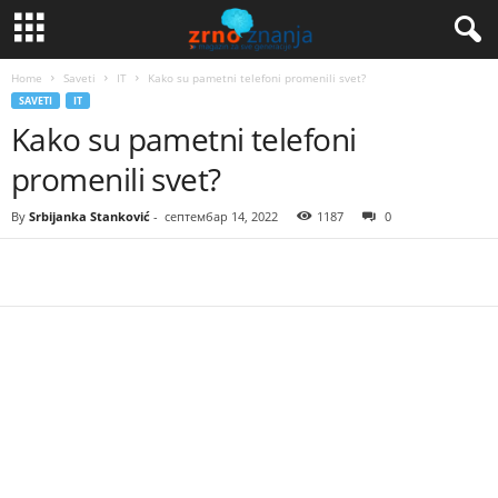
Home
Saveti
IT
Kako su pametni telefoni promenili svet?
SAVETI
IT
Kako su pametni telefoni
promenili svet?
By
Srbijanka Stanković
-
септембар 14, 2022
1187
0