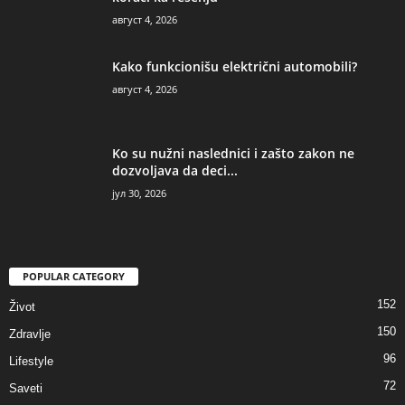
август 4, 2026
Kako funkcionišu električni automobili?
август 4, 2026
Ko su nužni naslednici i zašto zakon ne
dozvoljava da deci...
јул 30, 2026
POPULAR CATEGORY
152
Život
150
Zdravlje
96
Lifestyle
72
Saveti