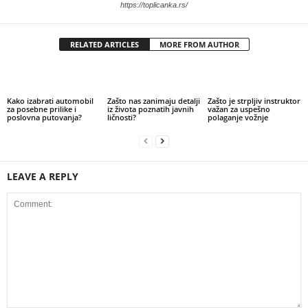
https://toplicanka.rs/
RELATED ARTICLES
MORE FROM AUTHOR
Kako izabrati automobil
Zašto nas zanimaju detalji
Zašto je strpljiv instruktor
za posebne prilike i
iz života poznatih javnih
važan za uspešno
poslovna putovanja?
ličnosti?
polaganje vožnje
LEAVE A REPLY