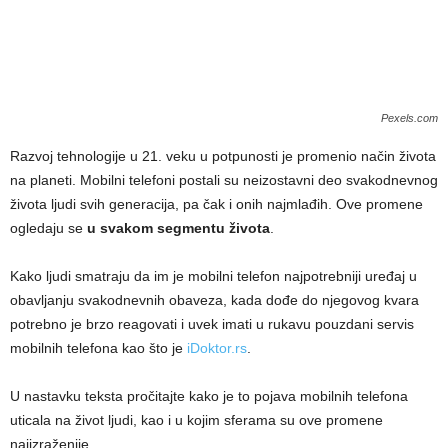
Pexels.com
Razvoj tehnologije u 21. veku u potpunosti je promenio način života
na planeti. Mobilni telefoni postali su neizostavni deo svakodnevnog
života ljudi svih generacija, pa čak i onih najmlađih. Ove promene
ogledaju se
u svakom segmentu života
.
Kako ljudi smatraju da im je mobilni telefon najpotrebniji uređaj u
obavljanju svakodnevnih obaveza, kada dođe do njegovog kvara
potrebno je brzo reagovati i uvek imati u rukavu pouzdani servis
mobilnih telefona kao što je
iDoktor.rs
.
U nastavku teksta pročitajte kako je to pojava mobilnih telefona
uticala na život ljudi, kao i u kojim sferama su ove promene
najizraženije.