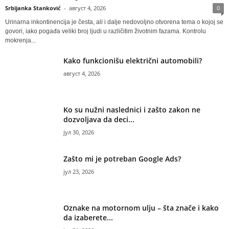
Srbijanka Stanković
-
август 4, 2026
0
Urinarna inkontinencija je česta, ali i dalje nedovoljno otvorena tema o kojoj se
govori, iako pogađa veliki broj ljudi u različitim životnim fazama. Kontrolu
mokrenja...
Kako funkcionišu električni automobili?
август 4, 2026
Ko su nužni naslednici i zašto zakon ne
dozvoljava da deci...
јул 30, 2026
Zašto mi je potreban Google Ads?
јул 23, 2026
Oznake na motornom ulju – šta znače i kako
da izaberete...