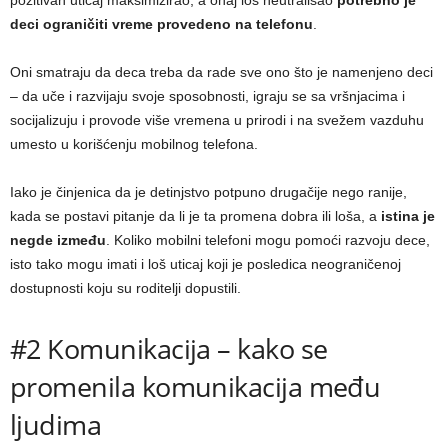
deci ograničiti vreme provedeno na telefonu
.
Oni smatraju da deca treba da rade sve ono što je namenjeno deci
– da uče i razvijaju svoje sposobnosti, igraju se sa vršnjacima i
socijalizuju i provode više vremena u prirodi i na svežem vazduhu
umesto u korišćenju mobilnog telefona.
Iako je činjenica da je detinjstvo potpuno drugačije nego ranije,
kada se postavi pitanje da li je ta promena dobra ili loša, a
istina je
negde između
. Koliko mobilni telefoni mogu pomoći razvoju dece,
isto tako mogu imati i loš uticaj koji je posledica neograničenoj
dostupnosti koju su roditelji dopustili.
#2 Komunikacija – kako se
promenila komunikacija među
ljudima