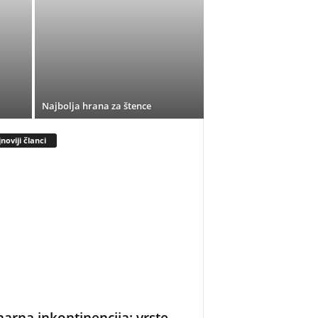
Najbolja hrana za štence
noviji članci
narna inkontinencija: vrste,