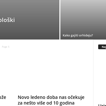
ološki
Kako gajiti orhideju?
Naj
Page 5
ože
Novo ledeno doba nas očekuje
za nešto više od 10 godina
Uri