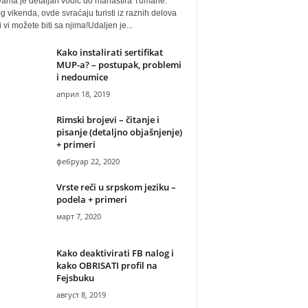
vama je detaljan vodič do manastira Tumane.
 vikenda, ovde svraćaju turisti iz raznih delova
i vi možete biti sa njima!Udaljen je...
Kako instalirati sertifikat
MUP-a? – postupak, problemi
i nedoumice
април 18, 2019
Rimski brojevi – čitanje i
pisanje (detaljno objašnjenje)
+ primeri
фебруар 22, 2020
Vrste reči u srpskom jeziku –
podela + primeri
март 7, 2020
Kako deaktivirati FB nalog i
kako OBRISATI profil na
Fejsbuku
август 8, 2019