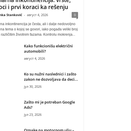
oci i prvi koraci ka rešenju
anka Stanković
-
август 4, 2026
0
na inkontinencija je česta, ali i dalje nedovoljno
na tema o kojoj se govori, iako pogađa veliki broj
u različitim životnim fazama. Kontrolu mokrenja...
Kako funkcionišu električni
automobili?
август 4, 2026
Ko su nužni naslednici i zašto
zakon ne dozvoljava da deci...
јул 30, 2026
Zašto mi je potreban Google
Ads?
јул 23, 2026
Oznake na motornom ulju –