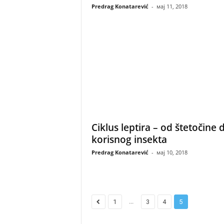
Predrag Konatarević
-
мај 11, 2018
Ciklus leptira – od štetočine 
korisnog insekta
Predrag Konatarević
-
мај 10, 2018
...
1
3
4
5