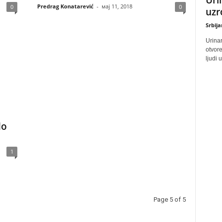
Predrag Konatarević
-
мај 11, 2018
0
0
uzr
Srbij
Urinar
otvore
ljudi 
do
1
Page 5 of 5