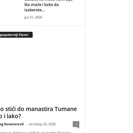
šta znače i kako da
izaberete...
јул 21, 2026
popularniji članci
o stići do manastira Tumane
o i lako?
ag Konatarević
-
октобар 29, 2020
1