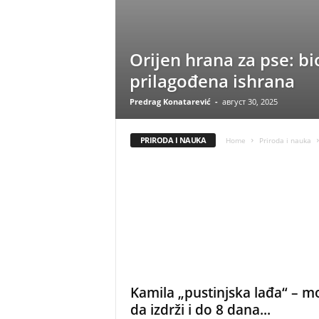
Orijen hrana za pse: bi
prilagođena ishrana
Predrag Konatarević
-
август 30, 2025
PRIRODA I NAUKA
Home
Priroda i nauka
Kamila „pustinjska lađa“ – m
da izdrži i do 8 dana...