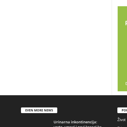
EVEN MORE NEWS
PO
Život
Urinarna inkontinencija:
vrste, uzroci i prvi koraci ka