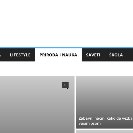
A
LIFESTYLE
PRIRODA I NAUKA
SAVETI
ŠKOLA
GIJA
OTKRIĆA
ŽIVI SVET
0
Zabavni načini kako da vežba
vašim psom