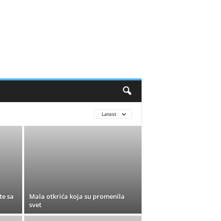
Latest
te sa
Mala otkrića koja su promenila
svet