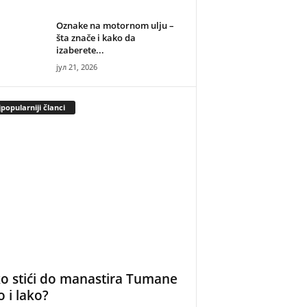
Oznake na motornom ulju –
šta znače i kako da
izaberete...
јул 21, 2026
popularniji članci
o stići do manastira Tumane
o i lako?