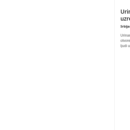
Uri
uzr
Srbij
Urinar
otvore
ljudi 