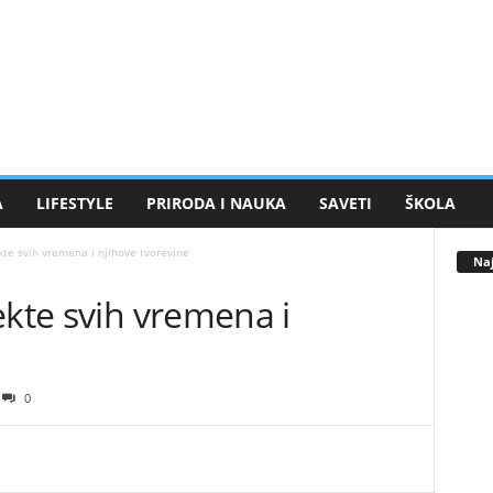
A
LIFESTYLE
PRIRODA I NAUKA
SAVETI
ŠKOLA
kte svih vremena i njihove tvorevine
Naj
ekte svih vremena i
0