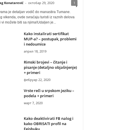
ag Konatarević
-
октобар 29, 2020
1
vama je detaljan vodič do manastira Tumane.
 vikenda, ovde svraćaju turisti iz raznih delova
i vi možete biti sa njima!Udaljen je...
Kako instalirati sertifikat
MUP-a? – postupak, problemi
i nedoumice
април 18, 2019
Rimski brojevi – čitanje i
pisanje (detaljno objašnjenje)
+ primeri
фебруар 22, 2020
Vrste reči u srpskom jeziku –
podela + primeri
март 7, 2020
Kako deaktivirati FB nalog i
kako OBRISATI profil na
Fejsbuku