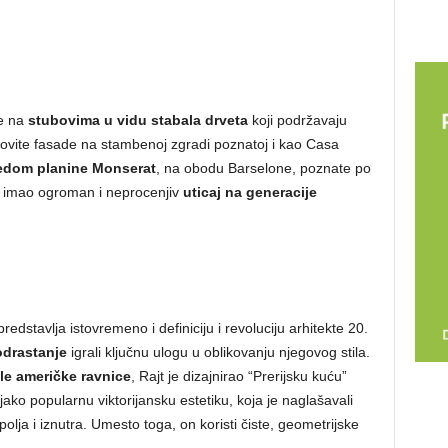
je na
stubovima u vidu stabala drveta
koji podržavaju
alovite fasade na stambenoj zgradi poznatoj i kao Casa
ledom planine Monserat
, na obodu Barselone, poznate po
je imao ogroman i neprocenjiv
uticaj na generacije
edstavlja istovremeno i definiciju i revoluciju arhitekte 20.
odrastanje
igrali ključnu ulogu u oblikovanju njegovog stila.
le američke ravnice
, Rajt je dizajnirao “Prerijsku kuću”
jako popularnu viktorijansku estetiku, koja je naglašavali
polja i iznutra. Umesto toga, on koristi čiste, geometrijske