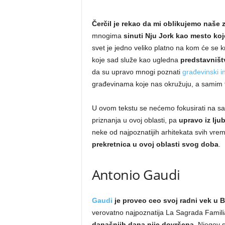
Čerčil je rekao da mi oblikujemo naše 
mnogima
sinuti Nju Jork kao mesto ko
svet je jedno veliko platno na kom će se k
koje sad služe kao ugledna
predstavništv
da su upravo mnogi poznati
građevinski in
građevinama koje nas okružuju, a samim t
U ovom tekstu se nećemo fokusirati na sa
priznanja u ovoj oblasti, pa
upravo iz lju
neke od najpoznatijih arhitekata svih vrem
prekretnica u ovoj oblasti svog doba
.
Antonio Gaudi
Gaudi
je proveo ceo svoj radni vek u B
verovatno najpoznatija La Sagrada Familia
današnjih dana nije dovršena
. Njegov s