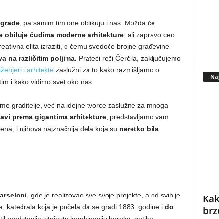
zgrade
, pa samim tim one oblikuju i nas. Možda će
je obiluje čudima moderne arhitekture
, ali zapravo ceo
reativna elita izraziti, o čemu svedoče brojne građevine
a na različitim poljima.
Prateći reči Čerčila, zaključujemo
ženjeri i arhitekte
zaslužni za to kako razmišljamo o
Naj
im i kako vidimo svet oko nas.
me graditelje, već na idejne tvorce zaslužne za mnoga
bavi prema gigantima arhitekture
, predstavljamo vam
ena, i njihova najznačnija dela koja su
neretko bila
arseloni
, gde je realizovao sve svoje projekte, a od svih je
Kak
, katedrala koja je počela da se gradi 1883. godine i
do
brz
til predstavlja kitnjastu kombinaciju baroka, gotike,