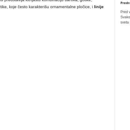
Predr
etike, koje često karakterišu ornamentalne pločice, i
linije
Pred 
Svakog
sveta 