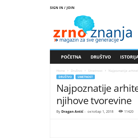
SIGN IN / JOIN
Z
r
n
o
z
n
a
POČETNA
DRUŠTVO
ISTORIJ
n
j
Home
Društvo
Umetnost
Najpoznatije arhite
a
DRUŠTVO
UMETNOST
Najpoznatije arhit
njihove tvorevine
By
Dragan Antić
-
октобар 1, 2018
11420