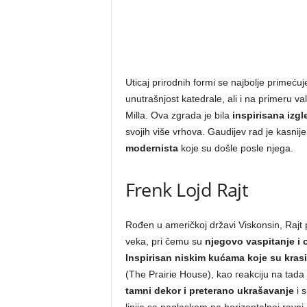
Uticaj prirodnih formi se najbolje primeću
unutrašnjost katedrale, ali i na primeru v
Milla. Ova zgrada je bila
inspirisana izg
svojih više vrhova. Gaudijev rad je kasni
modernista
koje su došle posle njega.
Frenk Lojd Rajt
Rođen u američkoj državi Viskonsin, Rajt pr
veka, pri čemu su
njegovo vaspitanje i 
Inspirisan niskim kućama koje su krasi
(The Prairie House), kao reakciju na tada 
tamni dekor i preterano ukrašavanje
i s