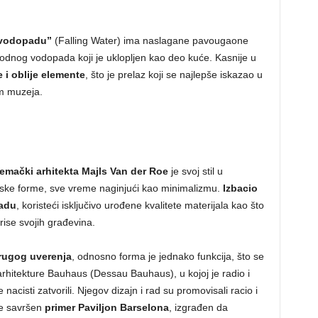
a vodopadu”
(Falling Water) ima naslagane pavougaone
irodnog vodopada koji je uklopljen kao deo kuće. Kasnije u
je i oblije elemente
, što je prelaz koji se najlepše iskazao u
m muzeja.
emački arhitekta Majls Van der Roe
je svoj stil u
jske forme, sve vreme naginjući kao minimalizmu.
Izbacio
radu
, koristeći isključivo urođene kvalitete materijala kao što
brise svojih građevina.
rugog uverenja
, odnosno forma je jednako funkcija, što se
rhitekture Bauhaus (Dessau Bauhaus), u kojoj je radio i
 nacisti zatvorili. Njegov dizajn i rad su promovisali racio i
 je savršen
primer Paviljon Barselona
, izgrađen da