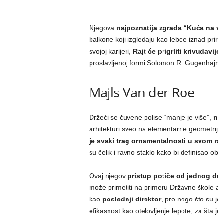
Njegova
najpoznatija zgrada “Kuća n
balkone koji izgledaju kao lebde iznad pr
svojoj karijeri,
Rajt će prigrliti krivudavi
proslavljenoj formi Solomon R. Gugenhaj
Majls Van der Roe
Držeći se čuvene polise “manje je više”,
n
arhitekturi sveo na elementarne geometri
je svaki trag ornamentalnosti u svom 
su čelik i ravno staklo kako bi definisao o
Ovaj njegov
pristup potiče od jednog d
može primetiti na primeru Državne škole a
kao
poslednji direktor
, pre nego što su je
efikasnost kao otelovljenje lepote, za šta