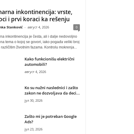
narna inkontinencija: vrste,
oci i prvi koraci ka rešenju
anka Stanković
-
август 4, 2026
0
na inkontinencija je česta, ali i dalje nedovoljno
na tema o kojoj se govori, iako pogađa veliki broj
u različitim životnim fazama. Kontrolu mokrenja...
Kako funkcionišu električni
automobili?
август 4, 2026
Ko su nužni naslednici i zašto
zakon ne dozvoljava da deci...
јул 30, 2026
Zašto mi je potreban Google
Ads?
јул 23, 2026