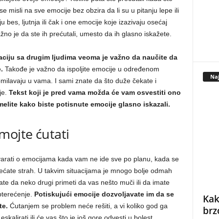
e misli na sve emocije bez obzira da li su u pitanju lepe ili
u bes, ljutnja ili čak i one emocije koje izazivaju osećaj
 Važno je da ste ih prećutali, umesto da ih glasno iskažete.
aciju sa drugim ljudima veoma je važno da naučite da
.
Takođe je važno da ispoljite emocije u određenom
Naj
ilavaju u vama. I sami znate da što duže čekate i
je.
Tekst koji je pred vama možda će vam osvestiti ono
elite kako biste potisnute emocije glasno iskazali.
mojte ćutati
varati o emocijama kada vam ne ide sve po planu, kada se
sećate strah. U takvim situacijama je mnogo bolje odmah
ate da neko drugi primeti da vas nešto muči ili da imate
pterećenje.
Potiskujući emocije dozvoljavate im da se
Kak
te.
Ćutanjem se problem neće rešiti, a vi koliko god ga
brz
kalirati ili će vas što je još gore odvesti u bolest.