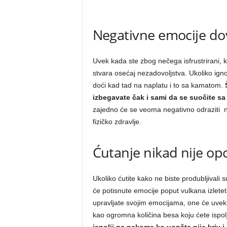
Negativne emocije do
Uvek kada ste zbog nečega isfrustrirani, 
stvara osećaj nezadovoljstva. Ukoliko ign
doći kad tad na naplatu i to sa kamatom.
izbegavate čak i sami da se suočite sa
zajedno će se veoma negativno odraziti n
fizičko zdravlje.
Ćutanje nikad nije opc
Ukoliko ćutite kako ne biste produbljivali 
će potisnute emocije poput vulkana izlete
upravljate svojim emocijama, one će uvek 
kao ogromna količina besa koju ćete ispol