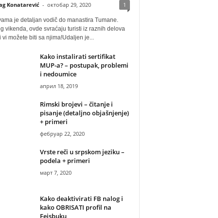
ag Konatarević
-
октобар 29, 2020
1
vama je detaljan vodič do manastira Tumane.
 vikenda, ovde svraćaju turisti iz raznih delova
i vi možete biti sa njima!Udaljen je...
Kako instalirati sertifikat
MUP-a? – postupak, problemi
i nedoumice
април 18, 2019
Rimski brojevi – čitanje i
pisanje (detaljno objašnjenje)
+ primeri
фебруар 22, 2020
Vrste reči u srpskom jeziku –
podela + primeri
март 7, 2020
Kako deaktivirati FB nalog i
kako OBRISATI profil na
Fejsbuku