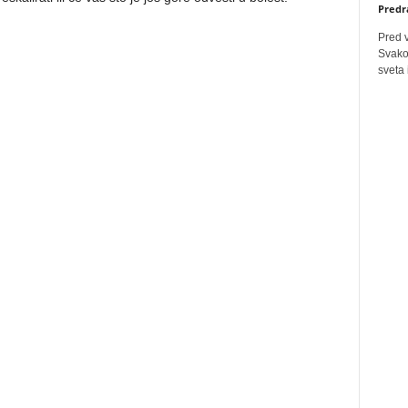
Predr
Pred 
Svakog
sveta 