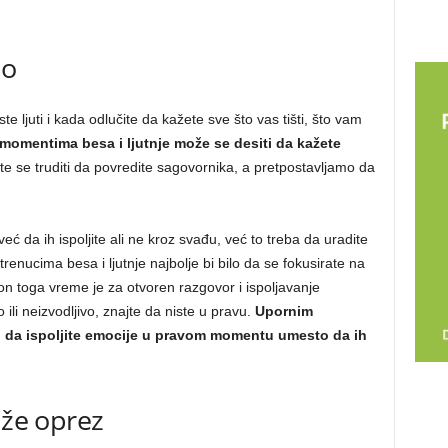
no
te ljuti i kada odlučite da kažete sve što vas tišti, što vam
momentima besa i ljutnje može se desiti da kažete
te se truditi da povredite sagovornika, a pretpostavljamo da
eć da ih ispoljite ali ne kroz svađu, već to treba da uradite
nucima besa i ljutnje najbolje bi bilo da se fokusirate na
kon toga vreme je za otvoren razgovor i ispoljavanje
ili neizvodljivo, znajte da niste u pravu.
Upornim
o da ispoljite emocije u pravom momentu umesto da ih
aže oprez