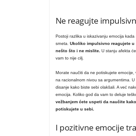
Ne reagujte impulsiv
Postoji razlika u iskazivanju emocija kada s
smeta.
Ukoliko impulsivno reagujete u 
nešto što i ne mislite.
U stanju afekta će
vam to nije cilj.
Morate naučiti da ne potiskujete emocije, v
na racionalnom nivou sa argumentima. U tre
disanje kako biste sebi olakšali. A već na
emocija. Koliko god da vam to deluje teško 
vežbanjem ćete uspeti da naučite kak
potiskujete u sebi.
I pozitivne emocije tr