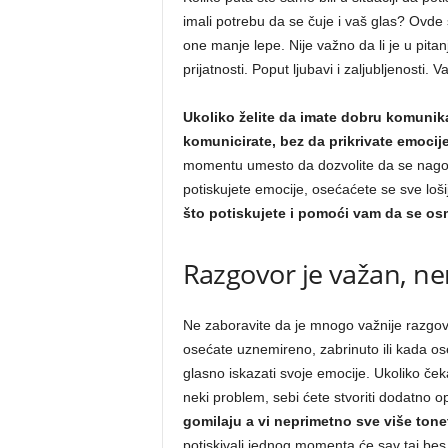
imali potrebu da se čuje i vaš glas? Ovde s
one manje lepe. Nije važno da li je u pitanj
prijatnosti. Poput ljubavi i zaljubljenosti.
Ukoliko želite da imate dobru komunik
komunicirate, bez da prikrivate emocije
momentu umesto da dozvolite da se nagom
potiskujete emocije, osećaćete se sve loši
što potiskujete i pomoći vam da se osm
Razgovor je važan, ne
Ne zaboravite da je mnogo važnije razgo
osećate uznemireno, zabrinuto ili kada o
glasno iskazati svoje emocije. Ukoliko ček
neki problem, sebi ćete stvoriti dodatno o
gomilaju a vi neprimetno sve više tone
potiskivali jednog momenta će sav taj bes es