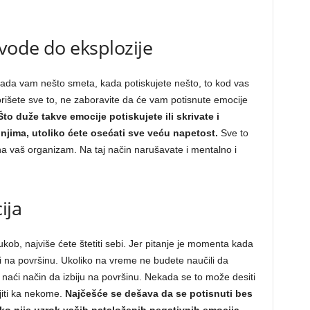
vode do eksplozije
kada vam nešto smeta, kada potiskujete nešto, to kod vas
orišete sve to, ne zaboravite da će vam potisnute emocije
Što duže takve emocije potiskujete ili skrivate i
 njima, utoliko ćete osećati sve veću napetost.
Sve to
a vaš organizam. Na taj način narušavate i mentalno i
ija
sukob, najviše ćete štetiti sebi. Jer pitanje je momenta kada
ti na površinu. Ukoliko na vreme ne budete naučili da
naći način da izbiju na površinu. Nekada se to može desiti
jiti ka nekome.
Najčešće se dešava da se
potisnuti bes