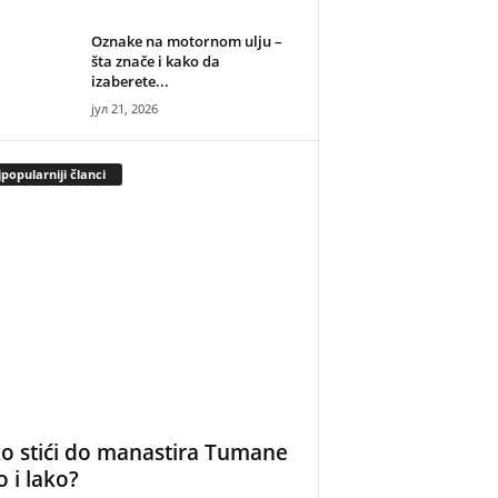
Oznake na motornom ulju –
šta znače i kako da
izaberete...
јул 21, 2026
popularniji članci
o stići do manastira Tumane
o i lako?