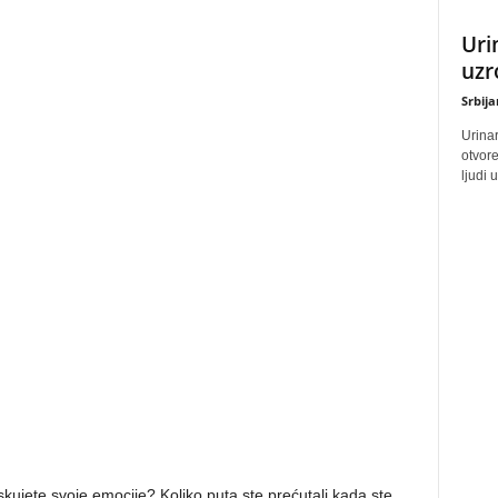
Uri
uzr
Srbij
Urinar
otvore
ljudi 
tiskujete svoje emocije? Koliko puta ste prećutali kada ste