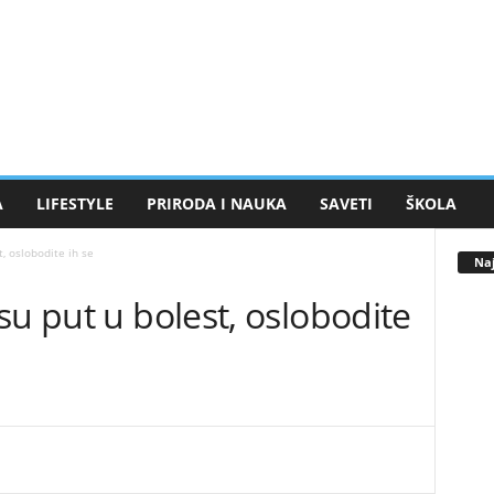
A
LIFESTYLE
PRIRODA I NAUKA
SAVETI
ŠKOLA
, oslobodite ih se
Naj
su put u bolest, oslobodite