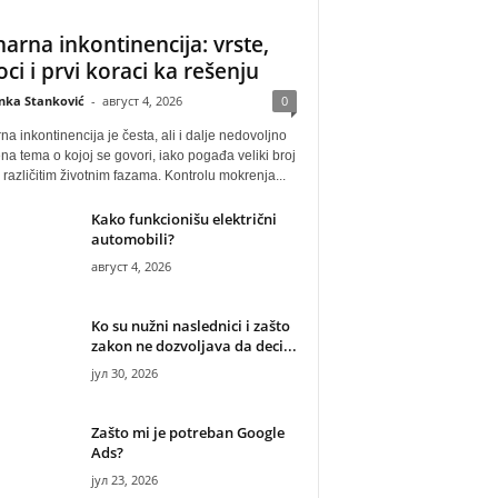
narna inkontinencija: vrste,
oci i prvi koraci ka rešenju
anka Stanković
-
август 4, 2026
0
na inkontinencija je česta, ali i dalje nedovoljno
na tema o kojoj se govori, iako pogađa veliki broj
u različitim životnim fazama. Kontrolu mokrenja...
Kako funkcionišu električni
automobili?
август 4, 2026
Ko su nužni naslednici i zašto
zakon ne dozvoljava da deci...
јул 30, 2026
Zašto mi je potreban Google
Ads?
јул 23, 2026