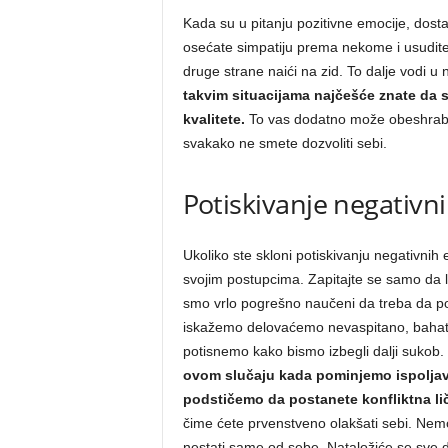
Kada su u pitanju pozitivne emocije, dosta l
osećate simpatiju prema nekome i usudite
druge strane naići na zid. To dalje vodi u 
takvim
situacijama najčešće znate da 
kvalitete.
To vas dodatno može obeshrabrit
svakako ne smete dozvoliti sebi.
Potiskivanje negativn
Ukoliko ste skloni potiskivanju negativnih 
svojim postupcima. Zapitajte se samo da l
smo vrlo pogrešno naučeni da treba da pot
iskažemo delovaćemo nevaspitano, bahato,
potisnemo kako bismo izbegli dalji sukob.
ovom slučaju kada pominjemo ispoljava
podstičemo da
postanete konfliktna li
čime ćete prvenstveno olakšati sebi. Nemo
nestati same od sebe. Nataložiće se sve 