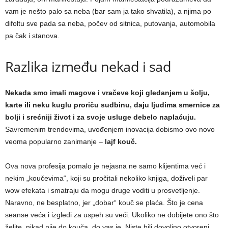
vam je nešto palo sa neba (bar sam ja tako shvatila), a njima po
difoltu sve pada sa neba, počev od sitnica, putovanja, automobila
pa čak i stanova.
Razlika između nekad i sad
Nekada smo imali magove i vračeve koji gledanjem u šolju,
karte ili neku kuglu proriču sudbinu, daju ljudima smernice za
bolji i srećniji život i za svoje usluge
debelo naplaćuju.
Savremenim trendovima, uvođenjem inovacija dobismo ovo novo
veoma popularno zanimanje –
lajf kouč.
Ova nova profesija pomalo je nejasna ne samo klijentima već i
nekim „koučevima“, koji su pročitali nekoliko knjiga, doživeli par
wow efekata i smatraju da mogu druge voditi u prosvetljenje.
Naravno, ne besplatno, jer „dobar“ kouč se plaća. Što je cena
seanse veća i izgledi za uspeh su veći. Ukoliko ne dobijete ono što
želite, nikad nije do kouča, do vas je. Niste bili dovoljno otvoreni,