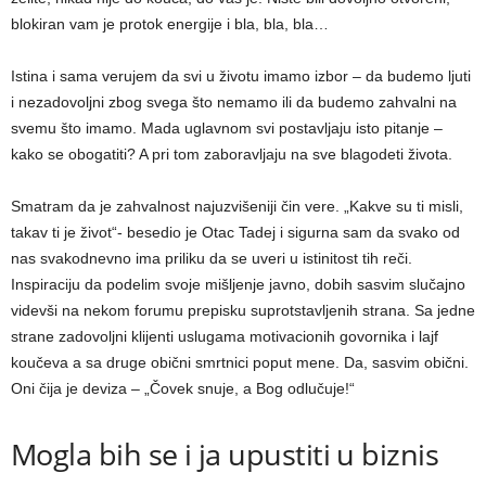
blokiran vam je protok energije i bla, bla, bla…
Istina i sama verujem da svi u životu imamo izbor – da budemo ljuti
i nezadovoljni zbog svega što nemamo ili da budemo zahvalni na
svemu što imamo. Mada uglavnom svi postavljaju isto pitanje –
kako se obogatiti? A pri tom zaboravljaju na sve blagodeti života.
Smatram da je zahvalnost najuzvišeniji čin vere. „Kakve su ti misli,
takav ti je život“- besedio je Otac Tadej i sigurna sam da svako od
nas svakodnevno ima priliku da se uveri u istinitost tih reči.
Inspiraciju da podelim svoje mišljenje javno, dobih sasvim slučajno
videvši na nekom forumu prepisku suprotstavljenih strana. Sa jedne
strane zadovoljni klijenti uslugama motivacionih govornika i lajf
koučeva a sa druge obični smrtnici poput mene. Da, sasvim obični.
Oni čija je deviza – „Čovek snuje, a Bog odlučuje!“
Mogla bih se i ja upustiti u biznis