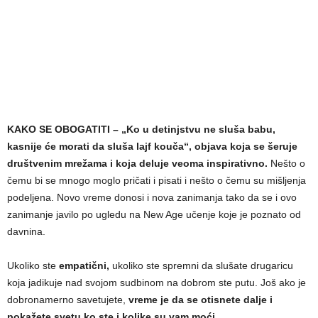
KAKO SE OBOGATITI – „Ko u detinjstvu ne sluša babu,
kasnije će morati da sluša lajf kouča“, objava koja se šeruje
društvenim mrežama i koja deluje veoma inspirativno.
Nešto o
čemu bi se mnogo moglo pričati i pisati i nešto o čemu su mišljenja
podeljena. Novo vreme donosi i nova zanimanja tako da se i ovo
zanimanje javilo po ugledu na New Age učenje koje je poznato od
davnina.
Ukoliko ste
empatični,
ukoliko ste spremni da slušate drugaricu
koja jadikuje nad svojom sudbinom na dobrom ste putu. Još ako je
dobronamerno savetujete,
vreme je da se otisnete dalje i
pokažete svetu ko ste i kolike su vam moći.