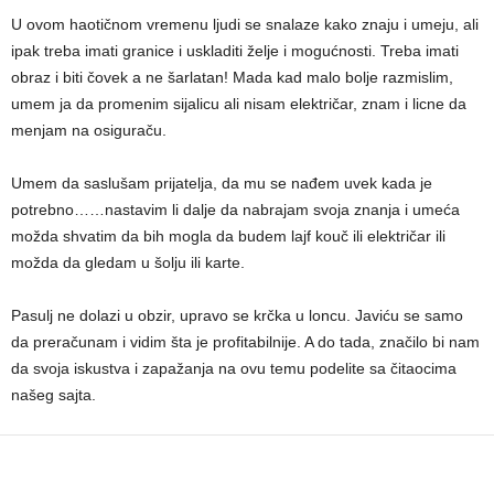
U ovom haotičnom vremenu ljudi se snalaze kako znaju i umeju, ali
ipak treba imati granice i uskladiti želje i mogućnosti. Treba imati
obraz i biti čovek a ne šarlatan! Mada kad malo bolje razmislim,
umem ja da promenim sijalicu ali nisam električar, znam i licne da
menjam na osiguraču.
Umem da saslušam prijatelja, da mu se nađem uvek kada je
potrebno……nastavim li dalje da nabrajam svoja znanja i umeća
možda shvatim da bih mogla da budem lajf kouč ili električar ili
možda da gledam u šolju ili karte.
Pasulj ne dolazi u obzir, upravo se krčka u loncu. Javiću se samo
da preračunam i vidim šta je profitabilnije. A do tada, značilo bi nam
da svoja iskustva i zapažanja na ovu temu podelite sa čitaocima
našeg sajta.