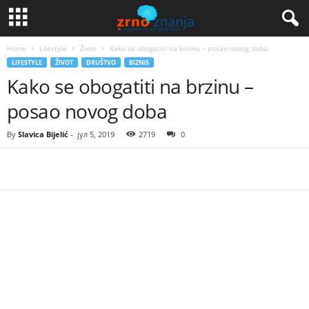
Home
Lifestyle
Život
Kako se obogatiti na brzinu – posao novog doba
LIFESTYLE
ŽIVOT
DRUŠTVO
BIZNIS
Kako se obogatiti na brzinu –
posao novog doba
By
Slavica Bijelić
-
јул 5, 2019
2719
0