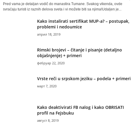
Pred vama je detaljan vodič do manastira Tumane. Svakog vikenda, ovde
svraćaju turisti iz raznih delova sveta i vi možete biti sa njima!Udaljen je...
Kako instalirati sertifikat MUP-a? – postupak,
problemi i nedoumice
април 18, 2019
Rimski brojevi – čitanje i pisanje (detaljno
objašnjenje) + primeri
фебруар 22, 2020
Vrste reči u srpskom jeziku – podela + primeri
март 7, 2020
Kako deaktivirati FB nalog i kako OBRISATI
profil na Fejsbuku
август 8, 2019