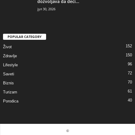
dozvoljava da deci...
јул 30, 2026
POPULAR CATEGORY
152
Život
150
Zdravlje
96
Lifestyle
72
Saveti
70
Biznis
61
Turizam
40
Porodica
©