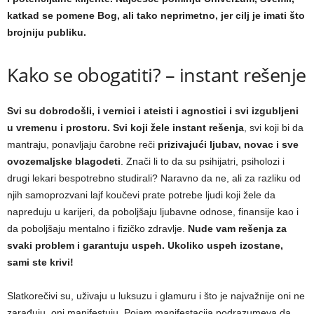
katkad se pomene Bog, ali tako neprimetno, jer cilj je imati što
brojniju publiku.
Kako se obogatiti? – instant rešenje
Svi su dobrodošli, i vernici i ateisti i agnostici i svi izgubljeni
u vremenu i prostoru.
Svi koji žele instant rešenja
, svi koji bi da
mantraju, ponavljaju čarobne reči
prizivajući ljubav, novac i sve
ovozemaljske blagodeti
. Znači li to da su psihijatri, psiholozi i
drugi lekari bespotrebno studirali? Naravno da ne, ali za razliku od
njih samoprozvani lajf koučevi prate potrebe ljudi koji žele da
napreduju u karijeri, da poboljšaju ljubavne odnose, finansije kao i
da poboljšaju mentalno i fizičko zdravlje.
Nude vam rešenja za
svaki problem i garantuju uspeh. Ukoliko uspeh izostane,
sami ste krivi!
Slatkorečivi su, uživaju u luksuzu i glamuru i što je najvažnije oni ne
zarađuju, oni manifestuju. Pojam manifestacija podrazumeva da