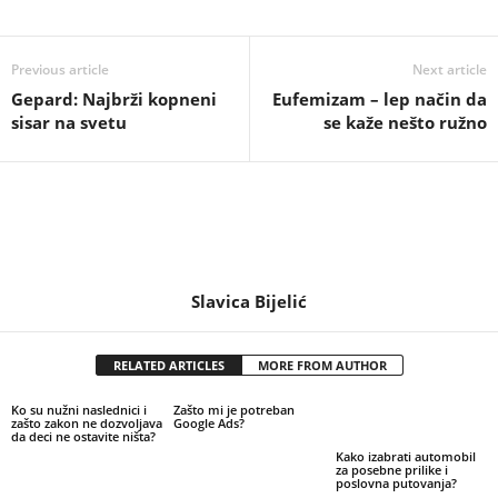
Previous article
Next article
Gepard: Najbrži kopneni
Eufemizam – lep način da
sisar na svetu
se kaže nešto ružno
Slavica Bijelić
RELATED ARTICLES
MORE FROM AUTHOR
Ko su nužni naslednici i
Zašto mi je potreban
zašto zakon ne dozvoljava
Google Ads?
da deci ne ostavite ništa?
Kako izabrati automobil
za posebne prilike i
poslovna putovanja?