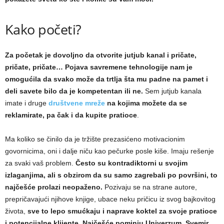
Kako početi?
Za početak je dovoljno da otvorite jutjub kanal i pričate,
pričate, pričate… Pojava savremene tehnologije nam je
omogućila da svako može da trtlja šta mu padne na pamet i
deli savete bilo da je kompetentan ili ne.
Sem jutjub kanala
imate i druge
društvene mreže
na kojima možete da se
reklamirate, pa
čak i da kupite pratioce
.
Ma koliko se činilo da je tržište prezasićeno motivacionim
govornicima, oni i dalje niču kao pečurke posle kiše. Imaju rešenje
za svaki vaš problem.
Često su kontradiktorni u svojim
izlaganjima, ali s obzirom da su samo zagrebali po površini, to
najčešće prolazi neopaženo.
Pozivaju se na strane autore,
prepričavajući njihove knjige, ubace neku pričicu iz svog bajkovitog
života,
sve to lepo smućkaju i naprave koktel za svoje pratioce
i potencijalne klijente.
Najčešće pominju Univerzum, Svemir,