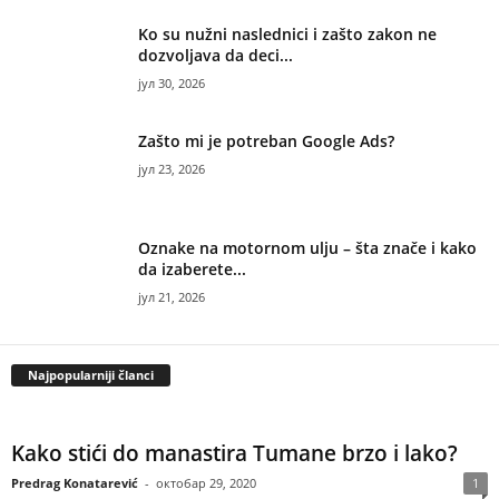
Ko su nužni naslednici i zašto zakon ne
dozvoljava da deci...
јул 30, 2026
Zašto mi je potreban Google Ads?
јул 23, 2026
Oznake na motornom ulju – šta znače i kako
da izaberete...
јул 21, 2026
Najpopularniji članci
Kako stići do manastira Tumane brzo i lako?
Predrag Konatarević
-
октобар 29, 2020
1