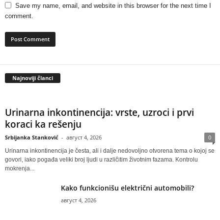
Save my name, email, and website in this browser for the next time I
comment.
Najnoviji članci
Urinarna inkontinencija: vrste, uzroci i prvi
koraci ka rešenju
Srbijanka Stanković
-
август 4, 2026
0
Urinarna inkontinencija je česta, ali i dalje nedovoljno otvorena tema o kojoj se
govori, iako pogađa veliki broj ljudi u različitim životnim fazama. Kontrolu
mokrenja...
Kako funkcionišu električni automobili?
август 4, 2026