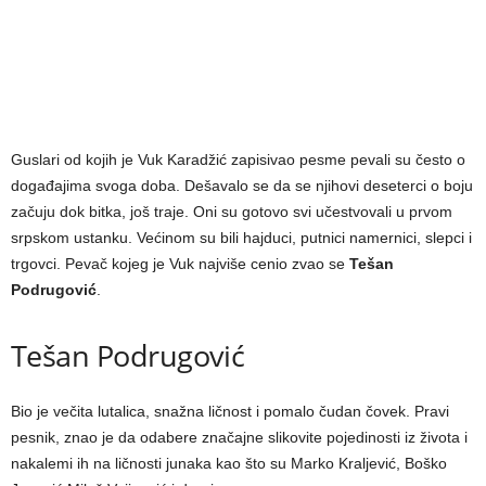
Guslari od kojih je Vuk Karadžić zapisivao pesme pevali su često o
događajima svoga doba. Dešavalo se da se njihovi deseterci o boju
začuju dok bitka, još traje. Oni su gotovo svi učestvovali u prvom
srpskom ustanku. Većinom su bili hajduci, putnici namernici, slepci i
trgovci. Pevač kojeg je Vuk najviše cenio zvao se
Tešan
Podrugović
.
Tešan Podrugović
Bio je večita lutalica, snažna ličnost i pomalo čudan čovek. Pravi
pesnik, znao je da odabere značajne slikovite pojedinosti iz života i
nakalemi ih na ličnosti junaka kao što su Marko Kralјević, Boško