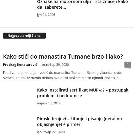
Oznake na motornom ulju – šta znače i kako
da izaberete...
јул 21, 2026
Najpopularniji članci
Kako stići do manastira Tumane brzo i lako?
Predrag Konatarević
-
октобар 29, 2020
1
Pred vama je detaljan vodič do manastira Tumane. Svakog vikenda, ovde
svraćaju turisti iz raznih delova sveta i vi možete biti sa njima!Udaljen je...
Kako instalirati sertifikat MUP-a? – postupak,
problemi i nedoumice
април 18, 2019
Rimski brojevi – čitanje i pisanje (detaljno
objašnjenje) + primeri
фебруар 22, 2020