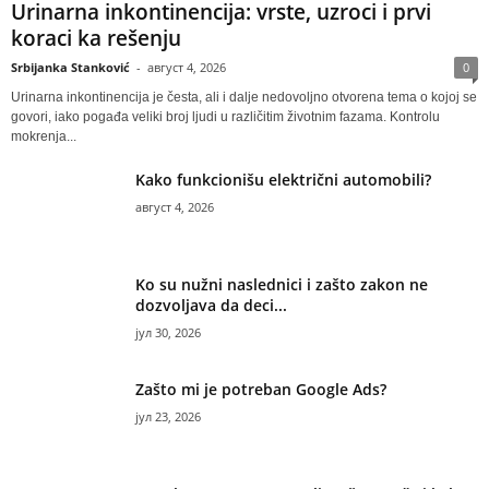
Urinarna inkontinencija: vrste, uzroci i prvi
koraci ka rešenju
Srbijanka Stanković
-
август 4, 2026
0
Urinarna inkontinencija je česta, ali i dalje nedovoljno otvorena tema o kojoj se
govori, iako pogađa veliki broj ljudi u različitim životnim fazama. Kontrolu
mokrenja...
Kako funkcionišu električni automobili?
август 4, 2026
Ko su nužni naslednici i zašto zakon ne
dozvoljava da deci...
јул 30, 2026
Zašto mi je potreban Google Ads?
јул 23, 2026