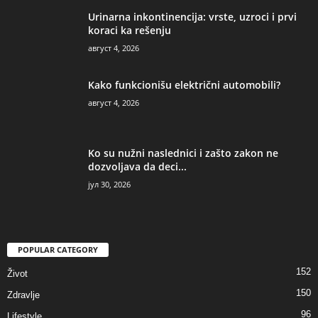
Urinarna inkontinencija: vrste, uzroci i prvi
koraci ka rešenju
август 4, 2026
Kako funkcionišu električni automobili?
август 4, 2026
Ko su nužni naslednici i zašto zakon ne
dozvoljava da deci...
јул 30, 2026
POPULAR CATEGORY
152
Život
150
Zdravlje
96
Lifestyle