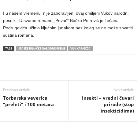
I u našem vremenu nije zaboravlјen ovaj omilјeni Vukov narodni
pesnik . U svome romanu „Pevač“ Boško Petrović je Tešana
Podrugovića učinio klјučnim junakom bez kojeg se ne može shvatiti
suština romana.
TAGS
SRPSKE JUNAČKE NARODNE PESME
VUK KARADŽIĆ
Previous article
Next article
Torbarska veverica
Insekti – vredni čuvari
“preleti” i 100 metara
prirode (stop
insekticidima)