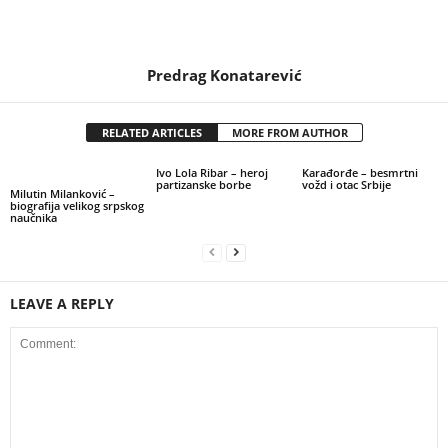
Predrag Konatarević
RELATED ARTICLES
MORE FROM AUTHOR
Ivo Lola Ribar – heroj
Karađorđe – besmrtni
partizanske borbe
vožd i otac Srbije
Milutin Milanković –
biografija velikog srpskog
naučnika
LEAVE A REPLY