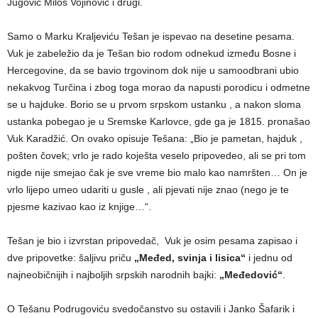
Jugović Miloš Vojinović i drugi.
Samo o Marku Kralјeviću Tešan je ispevao na desetine pesama.
Vuk je zabeležio da je Tešan bio rodom odnekud između Bosne i
Hercegovine, da se bavio trgovinom dok nije u samoodbrani ubio
nekakvog Turčina i zbog toga morao da napusti porodicu i odmetne
se u hajduke. Borio se u prvom srpskom ustanku , a nakon sloma
ustanka pobegao je u Sremske Karlovce, gde ga je 1815. pronašao
Vuk Karadžić. On ovako opisuje Tešana: „Bio je pametan, hajduk ,
pošten čovek; vrlo je rado koješta veselo pripovedeo, ali se pri tom
nigde nije smejao čak je sve vreme bio malo kao namršten… On je
vrlo lijepo umeo udariti u gusle , ali pjevati nije znao (nego je te
pjesme kazivao kao iz knjige…“.
Tešan je bio i izvrstan pripovedač, Vuk je osim pesama zapisao i
dve pripovetke: šaljivu priču
„Međed, svinja i lisica“
i jednu od
najneobičnijih i najboljih srpskih narodnih bajki:
„Međedović“
.
O Tešanu Podrugoviću svedočanstvo su ostavili i Janko Šafarik i