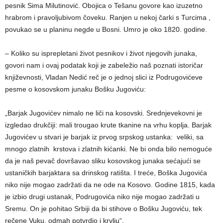
pesnik Sima Milutinović. Obojica o Tešanu govore kao izuzetno
hrabrom i pravolјubivom čoveku. Ranjen u nekoj čarki s Turcima ,
povukao se u planinu negde u Bosni. Umro je oko 1820. godine.
– Koliko su isprepletani život pesnikov i život njegovih junaka,
govori nam i ovaj podatak koji je zabeležio naš poznati istoričar
književnosti, Vladan Nedić reč je o jednoj slici iz Podrugovićeve
pesme o kosovskom junaku Bošku Jugoviću:
„Barjak Jugovićev nimalo ne liči na kosovski. Srednjevekovni je
izgledao drukčiji: mali trougao krute tkanine na vrhu koplјa. Barjak
Jugovićev u stvari je barjak iz prvog srpskog ustanka: veliki, sa
mnogo zlatnih krstova i zlatnih kićanki. Ne bi onda bilo nemoguće
da je naš pevač dovršavao sliku kosovskog junaka sećajući se
ustaničkih barjaktara sa drinskog ratišta. I treće, Boška Jugovića
niko nije mogao zadržati da ne ode na Kosovo. Godine 1815, kada
je izbio drugi ustanak, Podrugovića niko nije mogao zadržati u
Sremu. On je pohitao Srbiji da bi stihove o Bošku Jugoviću, tek
rečene Vuku, odmah potvrdio i krvlјu“.