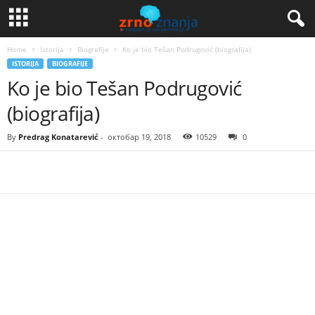
Home
Istorija
Biografije
Ko je bio Tešan Podrugović (biografija)
ISTORIJA
BIOGRAFIJE
Ko je bio Tešan Podrugović
(biografija)
By
Predrag Konatarević
-
октобар 19, 2018
10529
0